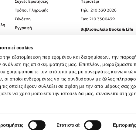
Συχνές Ερωτήσεις
Περιστέρι
Τρόποι Πληρωμής
Tηλ.: 210 330 2828
Σύνδεση
Fax: 210 3300439
ίλη
Εγγραφή
Βιβλιοπωλείο Books & Life
Σόλωνος 93-95, 106 78, Αθήν
μοποιεί cookies
Τηλ.:
210 330 0774
α την εξατομίκευση περιεχομένου και διαφημίσεων, την παροχ
ν ανάλυση της επισκεψιμότητάς μας. Επιπλέον, μοιραζόμαστε 
ου χρησιμοποιείτε τον ιστότοπό μας με συνεργάτες κοινωνικώ
, οι οποίοι ενδεχομένως να τις συνδυάσουν με άλλες πληροφο
 τις οποίες έχουν συλλέξει σε σχέση με την από μέρους σας χ
ίσετε να χρησιμοποιείτε την ιστοσελίδα μας, συναινείτε στη χρ
Created by
Powered by
Copyright © 2026
dioptra.gr
ροτιμήσεις
Στατιστικά
Εμπορική