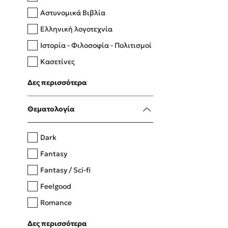
Αστυνομικά Βιβλία
Ελληνική λογοτεχνία
Δανάη Δεληγεώργη
Ιστορία - Φιλοσοφία - Πολιτισμοί
Πάνω, κάτω, μπροστά, πίσω
Κασετίνες
Λευκώματα - Έγχρωμοι οδηγοί
Δες περισσότερα
Μαγειρική
Mel Robbins
Θεματολογία
Η μέθοδος Αφήστε τους
Dark
Fantasy
Fantasy / Sci-fi
Feelgood
Romance
Upmarket
Δες περισσότερα