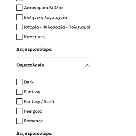
Αστυνομικά Βιβλία
Ελληνική λογοτεχνία
Δανάη Δεληγεώργη
Ιστορία - Φιλοσοφία - Πολιτισμοί
Πάνω, κάτω, μπροστά, πίσω
Κασετίνες
Λευκώματα - Έγχρωμοι οδηγοί
Δες περισσότερα
Μαγειρική
Mel Robbins
Θεματολογία
Η μέθοδος Αφήστε τους
Dark
Fantasy
Fantasy / Sci-fi
Feelgood
Romance
Upmarket
Δες περισσότερα