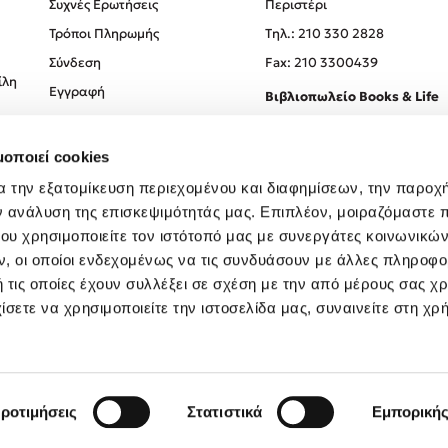
Συχνές Ερωτήσεις
Περιστέρι
Τρόποι Πληρωμής
Tηλ.: 210 330 2828
Σύνδεση
Fax: 210 3300439
ίλη
Εγγραφή
Βιβλιοπωλείο Books & Life
Σόλωνος 93-95, 106 78, Αθήν
μοποιεί cookies
Τηλ.:
210 330 0774
α την εξατομίκευση περιεχομένου και διαφημίσεων, την παροχ
ν ανάλυση της επισκεψιμότητάς μας. Επιπλέον, μοιραζόμαστε 
ου χρησιμοποιείτε τον ιστότοπό μας με συνεργάτες κοινωνικώ
, οι οποίοι ενδεχομένως να τις συνδυάσουν με άλλες πληροφο
 τις οποίες έχουν συλλέξει σε σχέση με την από μέρους σας χ
ίσετε να χρησιμοποιείτε την ιστοσελίδα μας, συναινείτε στη χρ
Created by
Powered by
Copyright © 2026
dioptra.gr
ροτιμήσεις
Στατιστικά
Εμπορική