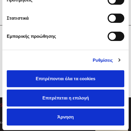
Στατιστικά
Η Εταιρεία
Εμπορικής προώθησης
Sebastian Fitzek
Υπηρεσίες
Playlist
Βοήθεια
Ρυθμίσεις
Επικοινωνία
Ακολουθήστε μας
Επιτρέπονται όλα τα cookies
Στέφανος Ξενάκης
Επιτρέπεται η επιλογή
Το λεξικό της ζωής σου
Άρνηση
Created by
Powered by
Copyright © 2026
dioptra.gr
Φίλτρα