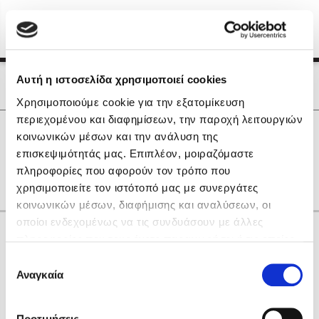
Menu
(0)
Κλείσιμο
Αρχική
|
Οι Συγγραφείς μας
Αυτή η ιστοσελίδα χρησιμοποιεί cookies
Οι Συγγραφείς μας
Χρησιμοποιούμε cookie για την εξατομίκευση
περιεχομένου και διαφημίσεων, την παροχή λειτουργιών
Δημοφιλή Βιβλία
0
Αποτελέσματα
κοινωνικών μέσων και την ανάλυση της
Lidia Branković
επισκεψιμότητάς μας. Επιπλέον, μοιραζόμαστε
Q
R
Y
Z
Δ
Ζ
Θ
Ν
Ο
πληροφορίες που αφορούν τον τρόπο που
Το ξενοδοχείο των συναισθημάτων
χρησιμοποιείτε τον ιστότοπό μας με συνεργάτες
κοινωνικών μέσων, διαφήμισης και αναλύσεων, οι
οποίοι ενδεχομένως να τις συνδυάσουν με άλλες
Κάνε δώρα στους αγαπημένους σου
πληροφορίες που τους έχετε παραχωρήσει ή τις οποίες
έχουν συλλέξει σε σχέση με την από μέρους σας χρήση
Επιλογή
των υπηρεσιών τους. Αν συνεχίσετε να χρησιμοποιείτε
Αναγκαία
Χάρης Πολίτης
συγκατάθεσης
την ιστοσελίδα μας, συναινείτε στη χρήση των cookies
Καθρέφτης
μας.
ΔΩΡΟΚΑΡΤΑ ΔΙΟΠΤΡΑ
Προτιμήσεις