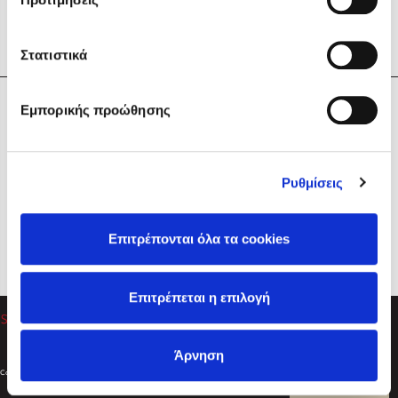
Στατιστικά
Η Εταιρεία
Εμπορικής προώθησης
Sebastian Fitzek
Υπηρεσίες
Playlist
Βοήθεια
Ρυθμίσεις
Επικοινωνία
Ακολουθήστε μας
Επιτρέπονται όλα τα cookies
Στέφανος Ξενάκης
Επιτρέπεται η επιλογή
Το λεξικό της ζωής σου
Άρνηση
Created by
Powered by
Copyright © 2026
dioptra.gr
Φίλτρα