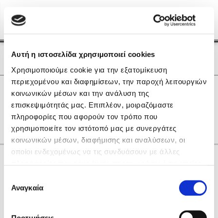
Menu
(0)
Κλείσιμο
Αρχική
|
Οι Συγγραφείς μας
Αυτή η ιστοσελίδα χρησιμοποιεί cookies
Οι Συγγραφείς μας
Χρησιμοποιούμε cookie για την εξατομίκευση
περιεχομένου και διαφημίσεων, την παροχή λειτουργιών
Δημοφιλή Βιβλία
0
Αποτελέσματα
κοινωνικών μέσων και την ανάλυση της
Lidia Branković
επισκεψιμότητάς μας. Επιπλέον, μοιραζόμαστε
Q
U
V
Θ
Μ
Ξ
Ο
πληροφορίες που αφορούν τον τρόπο που
Το ξενοδοχείο των συναισθημάτων
χρησιμοποιείτε τον ιστότοπό μας με συνεργάτες
κοινωνικών μέσων, διαφήμισης και αναλύσεων, οι
οποίοι ενδεχομένως να τις συνδυάσουν με άλλες
Κάνε δώρα στους αγαπημένους σου
πληροφορίες που τους έχετε παραχωρήσει ή τις οποίες
έχουν συλλέξει σε σχέση με την από μέρους σας χρήση
Επιλογή
των υπηρεσιών τους. Αν συνεχίσετε να χρησιμοποιείτε
Αναγκαία
Χάρης Πολίτης
συγκατάθεσης
την ιστοσελίδα μας, συναινείτε στη χρήση των cookies
Καθρέφτης
μας.
ΔΩΡΟΚΑΡΤΑ ΔΙΟΠΤΡΑ
Προτιμήσεις