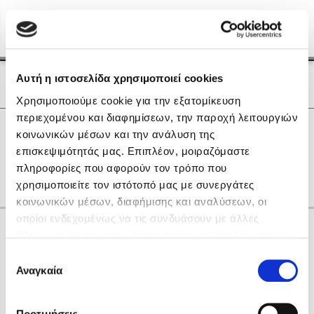
Menu
(0)
Κλείσιμο
Αρχική
|
Οι Συγγραφείς μας
Αυτή η ιστοσελίδα χρησιμοποιεί cookies
Οι Συγγραφείς μας
Χρησιμοποιούμε cookie για την εξατομίκευση
περιεχομένου και διαφημίσεων, την παροχή λειτουργιών
Δημοφιλή Βιβλία
0
Αποτελέσματα
κοινωνικών μέσων και την ανάλυση της
Lidia Branković
επισκεψιμότητάς μας. Επιπλέον, μοιραζόμαστε
Q
X
Α
Η
Θ
Ο
πληροφορίες που αφορούν τον τρόπο που
Το ξενοδοχείο των συναισθημάτων
χρησιμοποιείτε τον ιστότοπό μας με συνεργάτες
κοινωνικών μέσων, διαφήμισης και αναλύσεων, οι
οποίοι ενδεχομένως να τις συνδυάσουν με άλλες
Κάνε δώρα στους αγαπημένους σου
πληροφορίες που τους έχετε παραχωρήσει ή τις οποίες
έχουν συλλέξει σε σχέση με την από μέρους σας χρήση
Επιλογή
των υπηρεσιών τους. Αν συνεχίσετε να χρησιμοποιείτε
Αναγκαία
Χάρης Πολίτης
συγκατάθεσης
την ιστοσελίδα μας, συναινείτε στη χρήση των cookies
Καθρέφτης
μας.
ΔΩΡΟΚΑΡΤΑ ΔΙΟΠΤΡΑ
Προτιμήσεις