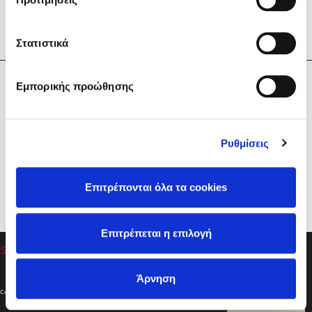
Στατιστικά
Η Εταιρεία
Εμπορικής προώθησης
Sebastian Fitzek
Υπηρεσίες
Playlist
Βοήθεια
Ρυθμίσεις
Επικοινωνία
Ακολουθήστε μας
Επιτρέπονται όλα τα cookies
Στέφανος Ξενάκης
Επιτρέπεται η επιλογή
Το λεξικό της ζωής σου
Άρνηση
Created by
Powered by
Copyright © 2026
dioptra.gr
Φίλτρα