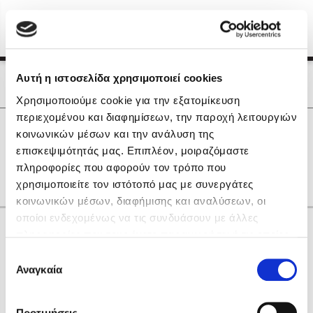
Menu
(0)
Κλείσιμο
Αρχική
|
Οι Συγγραφείς μας
Αυτή η ιστοσελίδα χρησιμοποιεί cookies
Οι Συγγραφείς μας
Χρησιμοποιούμε cookie για την εξατομίκευση
περιεχομένου και διαφημίσεων, την παροχή λειτουργιών
Δημοφιλή Βιβλία
0
Αποτελέσματα
κοινωνικών μέσων και την ανάλυση της
Lidia Branković
επισκεψιμότητάς μας. Επιπλέον, μοιραζόμαστε
Q
X
Θ
Ξ
Ο
Π
Χ
Ψ
πληροφορίες που αφορούν τον τρόπο που
Το ξενοδοχείο των συναισθημάτων
χρησιμοποιείτε τον ιστότοπό μας με συνεργάτες
κοινωνικών μέσων, διαφήμισης και αναλύσεων, οι
οποίοι ενδεχομένως να τις συνδυάσουν με άλλες
Κάνε δώρα στους αγαπημένους σου
πληροφορίες που τους έχετε παραχωρήσει ή τις οποίες
έχουν συλλέξει σε σχέση με την από μέρους σας χρήση
Επιλογή
των υπηρεσιών τους. Αν συνεχίσετε να χρησιμοποιείτε
Αναγκαία
Χάρης Πολίτης
συγκατάθεσης
την ιστοσελίδα μας, συναινείτε στη χρήση των cookies
Καθρέφτης
μας.
ΔΩΡΟΚΑΡΤΑ ΔΙΟΠΤΡΑ
Προτιμήσεις