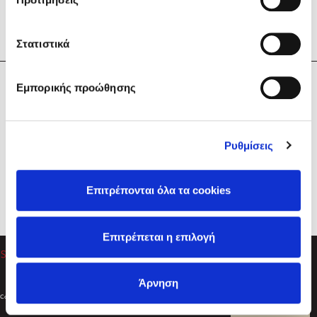
Στατιστικά
Η Εταιρεία
Εμπορικής προώθησης
Sebastian Fitzek
Υπηρεσίες
Playlist
Βοήθεια
Ρυθμίσεις
Επικοινωνία
Ακολουθήστε μας
Επιτρέπονται όλα τα cookies
Στέφανος Ξενάκης
Επιτρέπεται η επιλογή
Το λεξικό της ζωής σου
Άρνηση
Created by
Powered by
Copyright © 2026
dioptra.gr
Φίλτρα