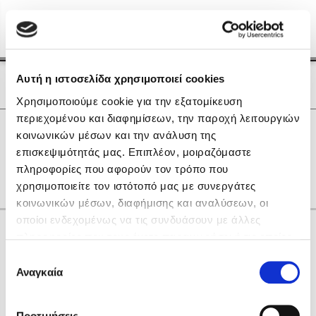
Menu
(0)
Κλείσιμο
Αρχική
|
Οι Συγγραφείς μας
Αυτή η ιστοσελίδα χρησιμοποιεί cookies
Οι Συγγραφείς μας
Χρησιμοποιούμε cookie για την εξατομίκευση
περιεχομένου και διαφημίσεων, την παροχή λειτουργιών
Δημοφιλή Βιβλία
0
Αποτελέσματα
κοινωνικών μέσων και την ανάλυση της
Lidia Branković
επισκεψιμότητάς μας. Επιπλέον, μοιραζόμαστε
Q
X
Z
Θ
Ξ
Ο
Π
Χ
πληροφορίες που αφορούν τον τρόπο που
Το ξενοδοχείο των συναισθημάτων
χρησιμοποιείτε τον ιστότοπό μας με συνεργάτες
κοινωνικών μέσων, διαφήμισης και αναλύσεων, οι
οποίοι ενδεχομένως να τις συνδυάσουν με άλλες
Κάνε δώρα στους αγαπημένους σου
πληροφορίες που τους έχετε παραχωρήσει ή τις οποίες
έχουν συλλέξει σε σχέση με την από μέρους σας χρήση
Επιλογή
των υπηρεσιών τους. Αν συνεχίσετε να χρησιμοποιείτε
Αναγκαία
Χάρης Πολίτης
συγκατάθεσης
την ιστοσελίδα μας, συναινείτε στη χρήση των cookies
Καθρέφτης
μας.
ΔΩΡΟΚΑΡΤΑ ΔΙΟΠΤΡΑ
Προτιμήσεις