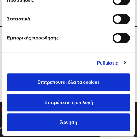
Στατιστικά
Η Εταιρεία
Εμπορικής προώθησης
Sebastian Fitzek
Υπηρεσίες
Playlist
Βοήθεια
Ρυθμίσεις
Επικοινωνία
Ακολουθήστε μας
Επιτρέπονται όλα τα cookies
Στέφανος Ξενάκης
Επιτρέπεται η επιλογή
Το λεξικό της ζωής σου
Άρνηση
Created by
Powered by
Copyright © 2026
dioptra.gr
Φίλτρα