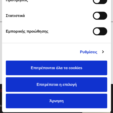
Στατιστικά
Η Εταιρεία
Εμπορικής προώθησης
Sebastian Fitzek
Υπηρεσίες
Playlist
Βοήθεια
Ρυθμίσεις
Επικοινωνία
Ακολουθήστε μας
Επιτρέπονται όλα τα cookies
Στέφανος Ξενάκης
Επιτρέπεται η επιλογή
Το λεξικό της ζωής σου
Άρνηση
Created by
Powered by
Copyright © 2026
dioptra.gr
Φίλτρα