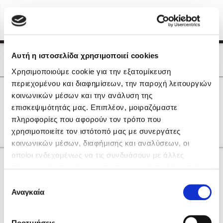
Menu
(0)
Κλείσιμο
Αρχική
|
Οι Συγγραφείς μας
Αυτή η ιστοσελίδα χρησιμοποιεί cookies
Οι Συγγραφείς μας
Χρησιμοποιούμε cookie για την εξατομίκευση
περιεχομένου και διαφημίσεων, την παροχή λειτουργιών
Δημοφιλή Βιβλία
0
Αποτελέσματα
κοινωνικών μέσων και την ανάλυση της
Lidia Branković
επισκεψιμότητάς μας. Επιπλέον, μοιραζόμαστε
Q
Y
Μ
πληροφορίες που αφορούν τον τρόπο που
Το ξενοδοχείο των συναισθημάτων
χρησιμοποιείτε τον ιστότοπό μας με συνεργάτες
κοινωνικών μέσων, διαφήμισης και αναλύσεων, οι
οποίοι ενδεχομένως να τις συνδυάσουν με άλλες
Κάνε δώρα στους αγαπημένους σου
πληροφορίες που τους έχετε παραχωρήσει ή τις οποίες
έχουν συλλέξει σε σχέση με την από μέρους σας χρήση
Επιλογή
των υπηρεσιών τους. Αν συνεχίσετε να χρησιμοποιείτε
Αναγκαία
Χάρης Πολίτης
συγκατάθεσης
την ιστοσελίδα μας, συναινείτε στη χρήση των cookies
Καθρέφτης
μας.
ΔΩΡΟΚΑΡΤΑ ΔΙΟΠΤΡΑ
Προτιμήσεις