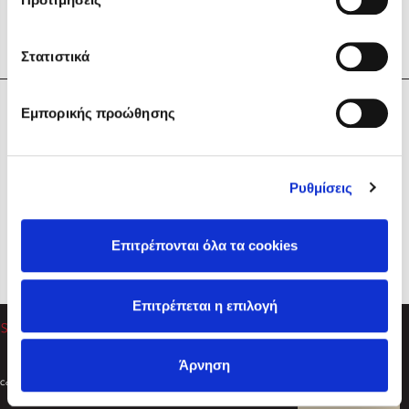
Στατιστικά
Η Εταιρεία
Εμπορικής προώθησης
Sebastian Fitzek
Υπηρεσίες
Playlist
Βοήθεια
Ρυθμίσεις
Επικοινωνία
Ακολουθήστε μας
Επιτρέπονται όλα τα cookies
Στέφανος Ξενάκης
Επιτρέπεται η επιλογή
Το λεξικό της ζωής σου
Άρνηση
Created by
Powered by
Copyright © 2026
dioptra.gr
Φίλτρα