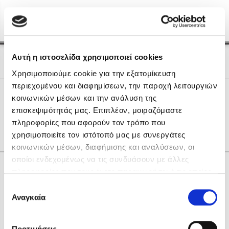
Menu
(0)
Κλείσιμο
Αρχική
|
Οι Συγγραφείς μας
Αυτή η ιστοσελίδα χρησιμοποιεί cookies
Οι Συγγραφείς μας
Χρησιμοποιούμε cookie για την εξατομίκευση
περιεχομένου και διαφημίσεων, την παροχή λειτουργιών
Δημοφιλή Βιβλία
0
Αποτελέσματα
κοινωνικών μέσων και την ανάλυση της
Lidia Branković
επισκεψιμότητάς μας. Επιπλέον, μοιραζόμαστε
R
Α
Γ
Ζ
Ο
Τ
Φ
Ψ
πληροφορίες που αφορούν τον τρόπο που
Το ξενοδοχείο των συναισθημάτων
χρησιμοποιείτε τον ιστότοπό μας με συνεργάτες
κοινωνικών μέσων, διαφήμισης και αναλύσεων, οι
οποίοι ενδεχομένως να τις συνδυάσουν με άλλες
Κάνε δώρα στους αγαπημένους σου
πληροφορίες που τους έχετε παραχωρήσει ή τις οποίες
έχουν συλλέξει σε σχέση με την από μέρους σας χρήση
Επιλογή
των υπηρεσιών τους. Αν συνεχίσετε να χρησιμοποιείτε
Αναγκαία
Χάρης Πολίτης
συγκατάθεσης
την ιστοσελίδα μας, συναινείτε στη χρήση των cookies
Καθρέφτης
μας.
ΔΩΡΟΚΑΡΤΑ ΔΙΟΠΤΡΑ
Προτιμήσεις