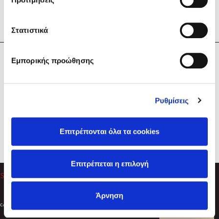
Στατιστικά
Η Εταιρεία
Εμπορικής προώθησης
Sebastian Fitzek
Υπηρεσίες
Playlist
Βοήθεια
Ρυθμίσεις
Επικοινωνία
Ακολουθήστε μας
Επιτρέπονται όλα τα cookies
Στέφανος Ξενάκης
Επιτρέπεται η επιλογή
Το λεξικό της ζωής σου
Άρνηση
Created by
Powered by
Copyright © 2026
dioptra.gr
Φίλτρα