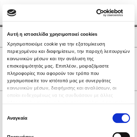
Menu
(0)
Κλείσιμο
Αρχική
|
Οι Συγγραφείς μας
Αυτή η ιστοσελίδα χρησιμοποιεί cookies
Οι Συγγραφείς μας
Χρησιμοποιούμε cookie για την εξατομίκευση
περιεχομένου και διαφημίσεων, την παροχή λειτουργιών
Δημοφιλή Βιβλία
0
Αποτελέσματα
κοινωνικών μέσων και την ανάλυση της
Lidia Branković
επισκεψιμότητάς μας. Επιπλέον, μοιραζόμαστε
R
Α
Ε
Θ
Κ
Λ
Ξ
Ο
Χ
πληροφορίες που αφορούν τον τρόπο που
Το ξενοδοχείο των συναισθημάτων
χρησιμοποιείτε τον ιστότοπό μας με συνεργάτες
κοινωνικών μέσων, διαφήμισης και αναλύσεων, οι
οποίοι ενδεχομένως να τις συνδυάσουν με άλλες
Κάνε δώρα στους αγαπημένους σου
πληροφορίες που τους έχετε παραχωρήσει ή τις οποίες
έχουν συλλέξει σε σχέση με την από μέρους σας χρήση
Επιλογή
των υπηρεσιών τους. Αν συνεχίσετε να χρησιμοποιείτε
Αναγκαία
Χάρης Πολίτης
συγκατάθεσης
την ιστοσελίδα μας, συναινείτε στη χρήση των cookies
Καθρέφτης
μας.
ΔΩΡΟΚΑΡΤΑ ΔΙΟΠΤΡΑ
Προτιμήσεις