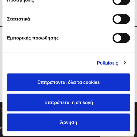
Στατιστικά
Η Εταιρεία
Εμπορικής προώθησης
Sebastian Fitzek
Υπηρεσίες
Playlist
Βοήθεια
Ρυθμίσεις
Επικοινωνία
Ακολουθήστε μας
Επιτρέπονται όλα τα cookies
Στέφανος Ξενάκης
Επιτρέπεται η επιλογή
Το λεξικό της ζωής σου
Άρνηση
Created by
Powered by
Copyright © 2026
dioptra.gr
Φίλτρα