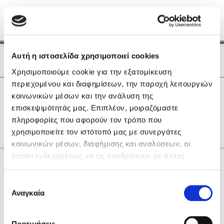
Menu
(0)
Κλείσιμο
Αρχική
|
Οι Συγγραφείς μας
Αυτή η ιστοσελίδα χρησιμοποιεί cookies
Οι Συγγραφείς μας
Χρησιμοποιούμε cookie για την εξατομίκευση
περιεχομένου και διαφημίσεων, την παροχή λειτουργιών
Δημοφιλή Βιβλία
0
Αποτελέσματα
κοινωνικών μέσων και την ανάλυση της
Lidia Branković
επισκεψιμότητάς μας. Επιπλέον, μοιραζόμαστε
R
Β
Γ
Θ
Ο
πληροφορίες που αφορούν τον τρόπο που
Το ξενοδοχείο των συναισθημάτων
χρησιμοποιείτε τον ιστότοπό μας με συνεργάτες
κοινωνικών μέσων, διαφήμισης και αναλύσεων, οι
οποίοι ενδεχομένως να τις συνδυάσουν με άλλες
Κάνε δώρα στους αγαπημένους σου
πληροφορίες που τους έχετε παραχωρήσει ή τις οποίες
έχουν συλλέξει σε σχέση με την από μέρους σας χρήση
Επιλογή
των υπηρεσιών τους. Αν συνεχίσετε να χρησιμοποιείτε
Αναγκαία
Χάρης Πολίτης
συγκατάθεσης
την ιστοσελίδα μας, συναινείτε στη χρήση των cookies
Καθρέφτης
μας.
ΔΩΡΟΚΑΡΤΑ ΔΙΟΠΤΡΑ
Προτιμήσεις