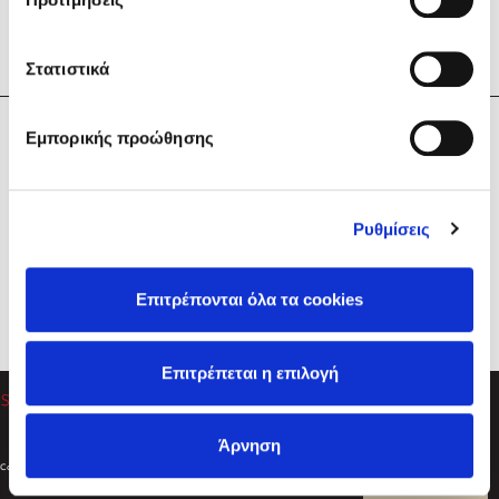
Στατιστικά
Η Εταιρεία
Εμπορικής προώθησης
Sebastian Fitzek
Υπηρεσίες
Playlist
Βοήθεια
Ρυθμίσεις
Επικοινωνία
Ακολουθήστε μας
Επιτρέπονται όλα τα cookies
Στέφανος Ξενάκης
Επιτρέπεται η επιλογή
Το λεξικό της ζωής σου
Άρνηση
Created by
Powered by
Copyright © 2026
dioptra.gr
Φίλτρα