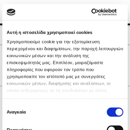
Menu
(0)
Κλείσιμο
Αρχική
|
Οι Συγγραφείς μας
Αυτή η ιστοσελίδα χρησιμοποιεί cookies
Οι Συγγραφείς μας
Χρησιμοποιούμε cookie για την εξατομίκευση
περιεχομένου και διαφημίσεων, την παροχή λειτουργιών
Δημοφιλή Βιβλία
0
Αποτελέσματα
κοινωνικών μέσων και την ανάλυση της
Lidia Branković
επισκεψιμότητάς μας. Επιπλέον, μοιραζόμαστε
R
Β
Θ
Ο
Π
πληροφορίες που αφορούν τον τρόπο που
Το ξενοδοχείο των συναισθημάτων
χρησιμοποιείτε τον ιστότοπό μας με συνεργάτες
κοινωνικών μέσων, διαφήμισης και αναλύσεων, οι
οποίοι ενδεχομένως να τις συνδυάσουν με άλλες
Κάνε δώρα στους αγαπημένους σου
πληροφορίες που τους έχετε παραχωρήσει ή τις οποίες
έχουν συλλέξει σε σχέση με την από μέρους σας χρήση
Επιλογή
των υπηρεσιών τους. Αν συνεχίσετε να χρησιμοποιείτε
Αναγκαία
Χάρης Πολίτης
συγκατάθεσης
την ιστοσελίδα μας, συναινείτε στη χρήση των cookies
Καθρέφτης
μας.
ΔΩΡΟΚΑΡΤΑ ΔΙΟΠΤΡΑ
Προτιμήσεις