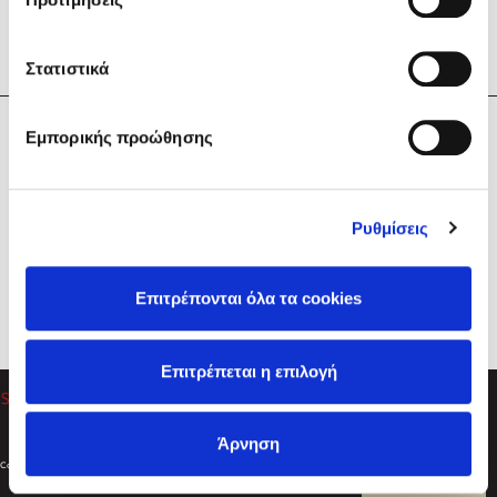
Στατιστικά
Η Εταιρεία
Εμπορικής προώθησης
Sebastian Fitzek
Υπηρεσίες
Playlist
Βοήθεια
Ρυθμίσεις
Επικοινωνία
Ακολουθήστε μας
Επιτρέπονται όλα τα cookies
Στέφανος Ξενάκης
Επιτρέπεται η επιλογή
Το λεξικό της ζωής σου
Άρνηση
Created by
Powered by
Copyright © 2026
dioptra.gr
Φίλτρα