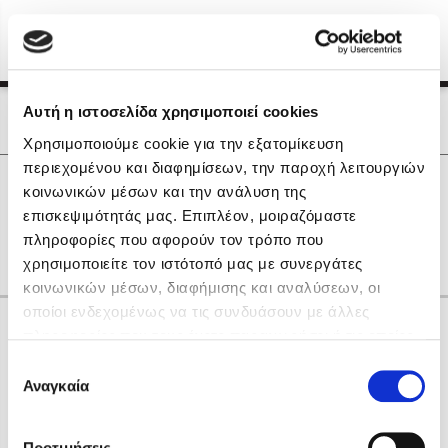
Menu
(0)
Κλείσιμο
Αρχική
|
Οι Συγγραφείς μας
Αυτή η ιστοσελίδα χρησιμοποιεί cookies
Οι Συγγραφείς μας
Χρησιμοποιούμε cookie για την εξατομίκευση
περιεχομένου και διαφημίσεων, την παροχή λειτουργιών
Δημοφιλή Βιβλία
0
Αποτελέσματα
κοινωνικών μέσων και την ανάλυση της
Lidia Branković
επισκεψιμότητάς μας. Επιπλέον, μοιραζόμαστε
R
Δ
Θ
Λ
Ο
πληροφορίες που αφορούν τον τρόπο που
Το ξενοδοχείο των συναισθημάτων
χρησιμοποιείτε τον ιστότοπό μας με συνεργάτες
κοινωνικών μέσων, διαφήμισης και αναλύσεων, οι
οποίοι ενδεχομένως να τις συνδυάσουν με άλλες
Κάνε δώρα στους αγαπημένους σου
πληροφορίες που τους έχετε παραχωρήσει ή τις οποίες
έχουν συλλέξει σε σχέση με την από μέρους σας χρήση
Επιλογή
των υπηρεσιών τους. Αν συνεχίσετε να χρησιμοποιείτε
Αναγκαία
Χάρης Πολίτης
συγκατάθεσης
την ιστοσελίδα μας, συναινείτε στη χρήση των cookies
Καθρέφτης
μας.
ΔΩΡΟΚΑΡΤΑ ΔΙΟΠΤΡΑ
Προτιμήσεις