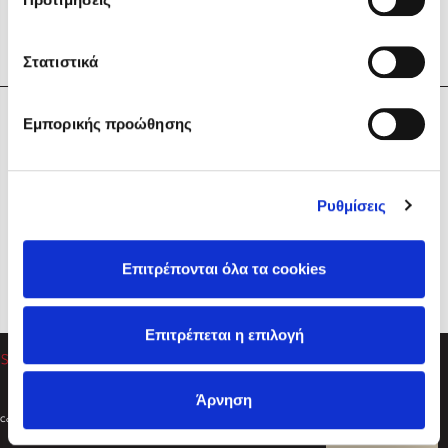
Στατιστικά
Η Εταιρεία
Εμπορικής προώθησης
Sebastian Fitzek
Υπηρεσίες
Playlist
Βοήθεια
Ρυθμίσεις
Επικοινωνία
Ακολουθήστε μας
Επιτρέπονται όλα τα cookies
Στέφανος Ξενάκης
Επιτρέπεται η επιλογή
Το λεξικό της ζωής σου
Άρνηση
Created by
Powered by
Copyright © 2026
dioptra.gr
Φίλτρα