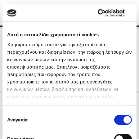
Menu
(0)
Κλείσιμο
Αρχική
|
Οι Συγγραφείς μας
Αυτή η ιστοσελίδα χρησιμοποιεί cookies
Οι Συγγραφείς μας
Χρησιμοποιούμε cookie για την εξατομίκευση
περιεχομένου και διαφημίσεων, την παροχή λειτουργιών
Δημοφιλή Βιβλία
0
Αποτελέσματα
κοινωνικών μέσων και την ανάλυση της
Lidia Branković
επισκεψιμότητάς μας. Επιπλέον, μοιραζόμαστε
R
Θ
Ξ
Ο
Ψ
πληροφορίες που αφορούν τον τρόπο που
Το ξενοδοχείο των συναισθημάτων
χρησιμοποιείτε τον ιστότοπό μας με συνεργάτες
κοινωνικών μέσων, διαφήμισης και αναλύσεων, οι
οποίοι ενδεχομένως να τις συνδυάσουν με άλλες
Κάνε δώρα στους αγαπημένους σου
πληροφορίες που τους έχετε παραχωρήσει ή τις οποίες
έχουν συλλέξει σε σχέση με την από μέρους σας χρήση
Επιλογή
των υπηρεσιών τους. Αν συνεχίσετε να χρησιμοποιείτε
Αναγκαία
Χάρης Πολίτης
συγκατάθεσης
την ιστοσελίδα μας, συναινείτε στη χρήση των cookies
Καθρέφτης
μας.
ΔΩΡΟΚΑΡΤΑ ΔΙΟΠΤΡΑ
Προτιμήσεις