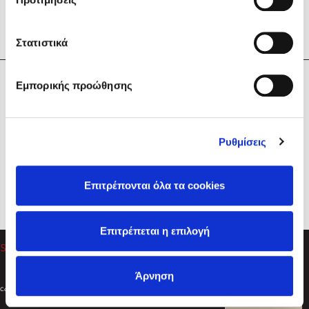
Στατιστικά
Η Εταιρεία
Εμπορικής προώθησης
Sebastian Fitzek
Υπηρεσίες
Playlist
Βοήθεια
Ρυθμίσεις
Επικοινωνία
Ακολουθήστε μας
Επιτρέπονται όλα τα cookies
Στέφανος Ξενάκης
Επιτρέπεται η επιλογή
Το λεξικό της ζωής σου
Άρνηση
Created by
Powered by
Copyright © 2026
dioptra.gr
Φίλτρα