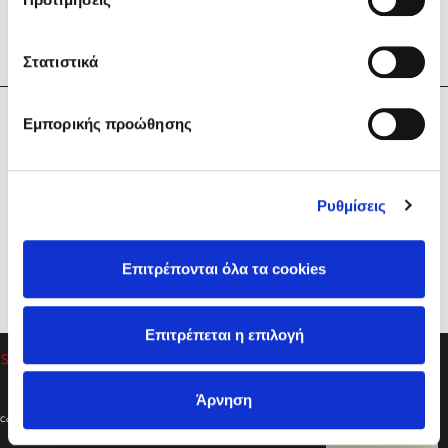
Στατιστικά
Η Εταιρεία
Εμπορικής προώθησης
Sebastian Fitzek
Υπηρεσίες
Playlist
Βοήθεια
Ρυθμίσεις
Επικοινωνία
Ακολουθήστε μας
Επιτρέπονται όλα τα cookies
Στέφανος Ξενάκης
Επιτρέπεται η επιλογή
Το λεξικό της ζωής σου
Άρνηση
Created by
Powered by
Copyright © 2026
dioptra.gr
Φίλτρα