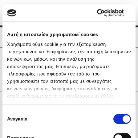
Menu
(0)
Κλείσιμο
Αρχική
|
Οι Συγγραφείς μας
Αυτή η ιστοσελίδα χρησιμοποιεί cookies
Οι Συγγραφείς μας
Χρησιμοποιούμε cookie για την εξατομίκευση
περιεχομένου και διαφημίσεων, την παροχή λειτουργιών
Δημοφιλή Βιβλία
0
Αποτελέσματα
κοινωνικών μέσων και την ανάλυση της
Lidia Branković
επισκεψιμότητάς μας. Επιπλέον, μοιραζόμαστε
R
S
Γ
Δ
Θ
Ο
πληροφορίες που αφορούν τον τρόπο που
Το ξενοδοχείο των συναισθημάτων
χρησιμοποιείτε τον ιστότοπό μας με συνεργάτες
κοινωνικών μέσων, διαφήμισης και αναλύσεων, οι
οποίοι ενδεχομένως να τις συνδυάσουν με άλλες
Κάνε δώρα στους αγαπημένους σου
πληροφορίες που τους έχετε παραχωρήσει ή τις οποίες
έχουν συλλέξει σε σχέση με την από μέρους σας χρήση
Επιλογή
των υπηρεσιών τους. Αν συνεχίσετε να χρησιμοποιείτε
Αναγκαία
Χάρης Πολίτης
συγκατάθεσης
την ιστοσελίδα μας, συναινείτε στη χρήση των cookies
Καθρέφτης
μας.
ΔΩΡΟΚΑΡΤΑ ΔΙΟΠΤΡΑ
Προτιμήσεις