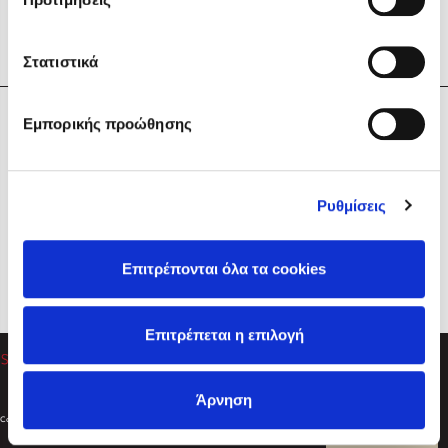
Στατιστικά
Η Εταιρεία
Εμπορικής προώθησης
Sebastian Fitzek
Υπηρεσίες
Playlist
Βοήθεια
Ρυθμίσεις
Επικοινωνία
Ακολουθήστε μας
Επιτρέπονται όλα τα cookies
Στέφανος Ξενάκης
Επιτρέπεται η επιλογή
Το λεξικό της ζωής σου
Άρνηση
Created by
Powered by
Copyright © 2026
dioptra.gr
Φίλτρα