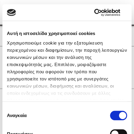
Menu
(0)
Κλείσιμο
Αρχική
|
Οι Συγγραφείς μας
Αυτή η ιστοσελίδα χρησιμοποιεί cookies
Οι Συγγραφείς μας
Χρησιμοποιούμε cookie για την εξατομίκευση
περιεχομένου και διαφημίσεων, την παροχή λειτουργιών
Δημοφιλή Βιβλία
0
Αποτελέσματα
κοινωνικών μέσων και την ανάλυση της
Lidia Branković
επισκεψιμότητάς μας. Επιπλέον, μοιραζόμαστε
R
S
Δ
Ε
Θ
Ο
πληροφορίες που αφορούν τον τρόπο που
Το ξενοδοχείο των συναισθημάτων
χρησιμοποιείτε τον ιστότοπό μας με συνεργάτες
κοινωνικών μέσων, διαφήμισης και αναλύσεων, οι
οποίοι ενδεχομένως να τις συνδυάσουν με άλλες
Κάνε δώρα στους αγαπημένους σου
πληροφορίες που τους έχετε παραχωρήσει ή τις οποίες
έχουν συλλέξει σε σχέση με την από μέρους σας χρήση
Επιλογή
των υπηρεσιών τους. Αν συνεχίσετε να χρησιμοποιείτε
Αναγκαία
Χάρης Πολίτης
συγκατάθεσης
την ιστοσελίδα μας, συναινείτε στη χρήση των cookies
Καθρέφτης
μας.
ΔΩΡΟΚΑΡΤΑ ΔΙΟΠΤΡΑ
Προτιμήσεις