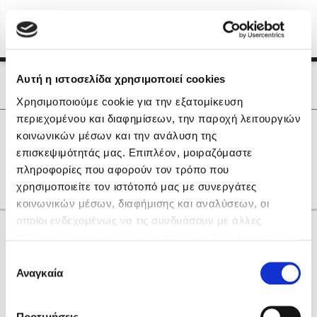
Menu
(0)
Κλείσιμο
Αρχική
|
Οι Συγγραφείς μας
Αυτή η ιστοσελίδα χρησιμοποιεί cookies
Οι Συγγραφείς μας
Χρησιμοποιούμε cookie για την εξατομίκευση
περιεχομένου και διαφημίσεων, την παροχή λειτουργιών
Δημοφιλή Βιβλία
0
Αποτελέσματα
κοινωνικών μέσων και την ανάλυση της
Lidia Branković
επισκεψιμότητάς μας. Επιπλέον, μοιραζόμαστε
R
S
Ο
πληροφορίες που αφορούν τον τρόπο που
Το ξενοδοχείο των συναισθημάτων
χρησιμοποιείτε τον ιστότοπό μας με συνεργάτες
κοινωνικών μέσων, διαφήμισης και αναλύσεων, οι
οποίοι ενδεχομένως να τις συνδυάσουν με άλλες
Κάνε δώρα στους αγαπημένους σου
πληροφορίες που τους έχετε παραχωρήσει ή τις οποίες
έχουν συλλέξει σε σχέση με την από μέρους σας χρήση
Επιλογή
των υπηρεσιών τους. Αν συνεχίσετε να χρησιμοποιείτε
Αναγκαία
Χάρης Πολίτης
συγκατάθεσης
την ιστοσελίδα μας, συναινείτε στη χρήση των cookies
Καθρέφτης
μας.
ΔΩΡΟΚΑΡΤΑ ΔΙΟΠΤΡΑ
Προτιμήσεις