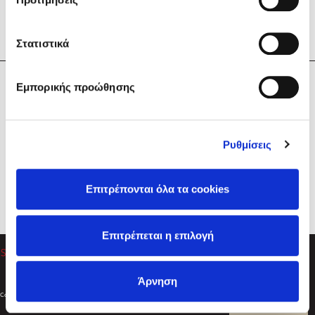
Στατιστικά
Η Εταιρεία
Εμπορικής προώθησης
Sebastian Fitzek
Υπηρεσίες
Playlist
Βοήθεια
Ρυθμίσεις
Επικοινωνία
Ακολουθήστε μας
Επιτρέπονται όλα τα cookies
Στέφανος Ξενάκης
Επιτρέπεται η επιλογή
Το λεξικό της ζωής σου
Άρνηση
Created by
Powered by
Copyright © 2026
dioptra.gr
Φίλτρα