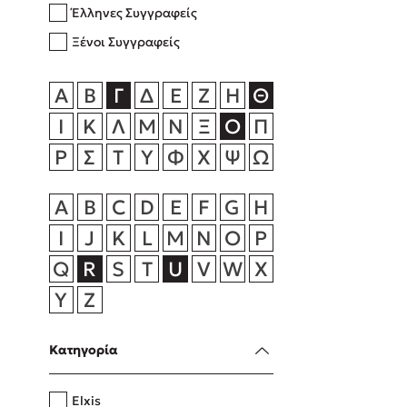
Έλληνες Συγγραφείς
Rebecca Yar
Playlist
Ξένοι Συγγραφείς
Teo Benedett
Τζένη Κουτσ
Α
Β
Γ
Δ
Ε
Ζ
Η
Θ
Emily Henry
Στέφανος Ξενάκης
Ι
Κ
Λ
Μ
Ν
Ξ
Ο
Π
Ali Hazelwoo
Ρ
Σ
Τ
Υ
Φ
Χ
Ψ
Ω
Το λεξικό της ζωής σου
Cori Doerrfe
Pierdomenico
A
B
C
D
E
F
G
H
Δανάη Ιμπρ
I
J
K
L
M
N
O
P
Κώστας Κρομμύδας
Q
R
S
T
U
V
W
X
Το λιμάνι μου είσαι εσύ
Y
Z
Κατηγορία
Ιωάννης Γλωσσόπουλος
Elxis
Ένας γίγαντας στο σχολείο