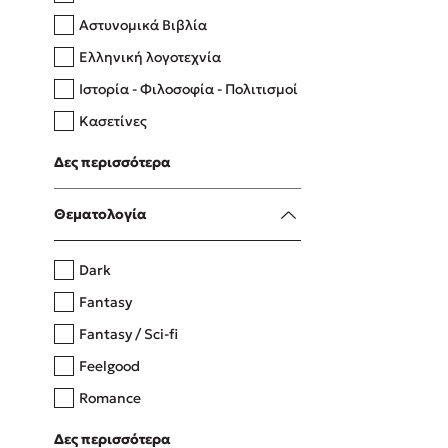
Αστυνομικά Βιβλία
Ελληνική λογοτεχνία
Δανάη Δεληγεώργη
Ιστορία - Φιλοσοφία - Πολιτισμοί
Πάνω, κάτω, μπροστά, πίσω
Κασετίνες
Λευκώματα - Έγχρωμοι οδηγοί
Δες περισσότερα
Μαγειρική
Mel Robbins
Θεματολογία
Η μέθοδος Αφήστε τους
Dark
Fantasy
Fantasy / Sci-fi
Feelgood
Romance
Upmarket
Δες περισσότερα