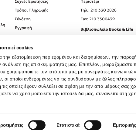
Συχνές Ερωτήσεις
Περιστέρι
Τρόποι Πληρωμής
Tηλ.: 210 330 2828
Σύνδεση
Fax: 210 3300439
ίλη
Εγγραφή
Βιβλιοπωλείο Books & Life
Σόλωνος 93-95, 106 78, Αθήν
μοποιεί cookies
Τηλ.:
210 330 0774
α την εξατομίκευση περιεχομένου και διαφημίσεων, την παροχ
ν ανάλυση της επισκεψιμότητάς μας. Επιπλέον, μοιραζόμαστε 
ου χρησιμοποιείτε τον ιστότοπό μας με συνεργάτες κοινωνικώ
, οι οποίοι ενδεχομένως να τις συνδυάσουν με άλλες πληροφο
 τις οποίες έχουν συλλέξει σε σχέση με την από μέρους σας χ
ίσετε να χρησιμοποιείτε την ιστοσελίδα μας, συναινείτε στη χρ
Created by
Powered by
Copyright © 2026
dioptra.gr
ροτιμήσεις
Στατιστικά
Εμπορική