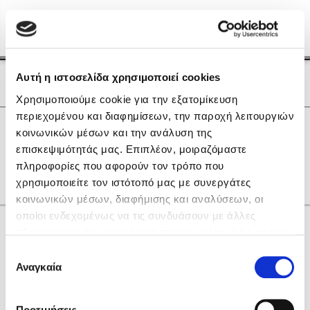
Menu
(0)
Κλείσιμο
Αρχική
|
Οι Συγγραφείς μας
Αυτή η ιστοσελίδα χρησιμοποιεί cookies
Οι Συγγραφείς μας
Χρησιμοποιούμε cookie για την εξατομίκευση
περιεχομένου και διαφημίσεων, την παροχή λειτουργιών
Δημοφιλή Βιβλία
0
Αποτελέσματα
κοινωνικών μέσων και την ανάλυση της
Lidia Branković
επισκεψιμότητάς μας. Επιπλέον, μοιραζόμαστε
R
V
X
Θ
Ο
πληροφορίες που αφορούν τον τρόπο που
Το ξενοδοχείο των συναισθημάτων
χρησιμοποιείτε τον ιστότοπό μας με συνεργάτες
κοινωνικών μέσων, διαφήμισης και αναλύσεων, οι
οποίοι ενδεχομένως να τις συνδυάσουν με άλλες
Κάνε δώρα στους αγαπημένους σου
πληροφορίες που τους έχετε παραχωρήσει ή τις οποίες
έχουν συλλέξει σε σχέση με την από μέρους σας χρήση
Επιλογή
των υπηρεσιών τους. Αν συνεχίσετε να χρησιμοποιείτε
Αναγκαία
Χάρης Πολίτης
συγκατάθεσης
την ιστοσελίδα μας, συναινείτε στη χρήση των cookies
Καθρέφτης
μας.
ΔΩΡΟΚΑΡΤΑ ΔΙΟΠΤΡΑ
Προτιμήσεις