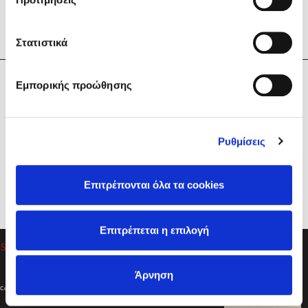
Στατιστικά
Η Εταιρεία
Εμπορικής προώθησης
Sebastian Fitzek
Υπηρεσίες
Playlist
Βοήθεια
Ρυθμίσεις
Επικοινωνία
Ακολουθήστε μας
Επιτρέπονται όλα τα cookies
Στέφανος Ξενάκης
Επιτρέπεται η επιλογή
Το λεξικό της ζωής σου
Άρνηση
Created by
Powered by
Copyright © 2026
dioptra.gr
Φίλτρα