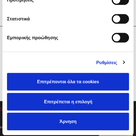
Στατιστικά
Η Εταιρεία
Εμπορικής προώθησης
Sebastian Fitzek
Υπηρεσίες
Playlist
Βοήθεια
Ρυθμίσεις
Επικοινωνία
Ακολουθήστε μας
Επιτρέπονται όλα τα cookies
Στέφανος Ξενάκης
Επιτρέπεται η επιλογή
Το λεξικό της ζωής σου
Άρνηση
Created by
Powered by
Copyright © 2026
dioptra.gr
Φίλτρα