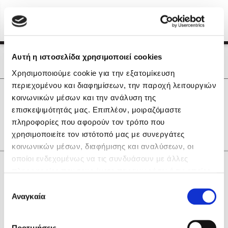
Menu
(0)
Κλείσιμο
Αρχική
|
Οι Συγγραφείς μας
Αυτή η ιστοσελίδα χρησιμοποιεί cookies
Οι Συγγραφείς μας
Χρησιμοποιούμε cookie για την εξατομίκευση
περιεχομένου και διαφημίσεων, την παροχή λειτουργιών
Δημοφιλή Βιβλία
0
Αποτελέσματα
κοινωνικών μέσων και την ανάλυση της
Lidia Branković
επισκεψιμότητάς μας. Επιπλέον, μοιραζόμαστε
R
X
Α
Θ
Ο
πληροφορίες που αφορούν τον τρόπο που
Το ξενοδοχείο των συναισθημάτων
χρησιμοποιείτε τον ιστότοπό μας με συνεργάτες
κοινωνικών μέσων, διαφήμισης και αναλύσεων, οι
οποίοι ενδεχομένως να τις συνδυάσουν με άλλες
Κάνε δώρα στους αγαπημένους σου
πληροφορίες που τους έχετε παραχωρήσει ή τις οποίες
έχουν συλλέξει σε σχέση με την από μέρους σας χρήση
Επιλογή
των υπηρεσιών τους. Αν συνεχίσετε να χρησιμοποιείτε
Αναγκαία
Χάρης Πολίτης
συγκατάθεσης
την ιστοσελίδα μας, συναινείτε στη χρήση των cookies
Καθρέφτης
μας.
ΔΩΡΟΚΑΡΤΑ ΔΙΟΠΤΡΑ
Προτιμήσεις