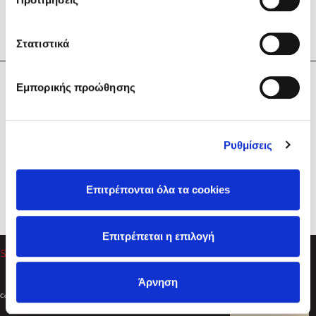
Στατιστικά
Η Εταιρεία
Εμπορικής προώθησης
Sebastian Fitzek
Υπηρεσίες
Playlist
Βοήθεια
Ρυθμίσεις
Επικοινωνία
Ακολουθήστε μας
Επιτρέπονται όλα τα cookies
Στέφανος Ξενάκης
Επιτρέπεται η επιλογή
Το λεξικό της ζωής σου
Άρνηση
Created by
Powered by
Copyright © 2026
dioptra.gr
Φίλτρα