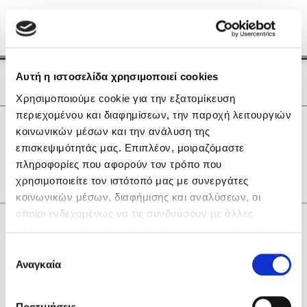
Menu
(0)
Κλείσιμο
Αρχική
|
Οι Συγγραφείς μας
Αυτή η ιστοσελίδα χρησιμοποιεί cookies
Οι Συγγραφείς μας
Χρησιμοποιούμε cookie για την εξατομίκευση
περιεχομένου και διαφημίσεων, την παροχή λειτουργιών
Δημοφιλή Βιβλία
0
Αποτελέσματα
κοινωνικών μέσων και την ανάλυση της
Lidia Branković
επισκεψιμότητάς μας. Επιπλέον, μοιραζόμαστε
R
X
Θ
Ο
Π
πληροφορίες που αφορούν τον τρόπο που
Το ξενοδοχείο των συναισθημάτων
χρησιμοποιείτε τον ιστότοπό μας με συνεργάτες
κοινωνικών μέσων, διαφήμισης και αναλύσεων, οι
οποίοι ενδεχομένως να τις συνδυάσουν με άλλες
Κάνε δώρα στους αγαπημένους σου
πληροφορίες που τους έχετε παραχωρήσει ή τις οποίες
έχουν συλλέξει σε σχέση με την από μέρους σας χρήση
Επιλογή
των υπηρεσιών τους. Αν συνεχίσετε να χρησιμοποιείτε
Αναγκαία
Χάρης Πολίτης
συγκατάθεσης
την ιστοσελίδα μας, συναινείτε στη χρήση των cookies
Καθρέφτης
μας.
ΔΩΡΟΚΑΡΤΑ ΔΙΟΠΤΡΑ
Προτιμήσεις