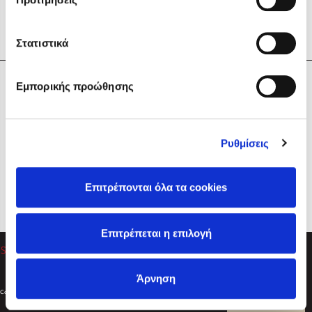
Στατιστικά
Η Εταιρεία
Εμπορικής προώθησης
Sebastian Fitzek
Υπηρεσίες
Playlist
Βοήθεια
Ρυθμίσεις
Επικοινωνία
Ακολουθήστε μας
Επιτρέπονται όλα τα cookies
Στέφανος Ξενάκης
Επιτρέπεται η επιλογή
Το λεξικό της ζωής σου
Άρνηση
Created by
Powered by
Copyright © 2026
dioptra.gr
Φίλτρα