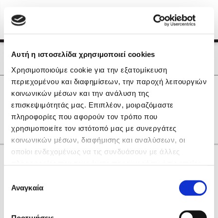
Menu
(0)
Κλείσιμο
Αρχική
|
Οι Συγγραφείς μας
Αυτή η ιστοσελίδα χρησιμοποιεί cookies
Οι Συγγραφείς μας
Χρησιμοποιούμε cookie για την εξατομίκευση
περιεχομένου και διαφημίσεων, την παροχή λειτουργιών
Δημοφιλή Βιβλία
0
Αποτελέσματα
κοινωνικών μέσων και την ανάλυση της
Lidia Branković
επισκεψιμότητάς μας. Επιπλέον, μοιραζόμαστε
R
Z
Δ
Θ
Ο
Τ
πληροφορίες που αφορούν τον τρόπο που
Το ξενοδοχείο των συναισθημάτων
χρησιμοποιείτε τον ιστότοπό μας με συνεργάτες
κοινωνικών μέσων, διαφήμισης και αναλύσεων, οι
οποίοι ενδεχομένως να τις συνδυάσουν με άλλες
Κάνε δώρα στους αγαπημένους σου
πληροφορίες που τους έχετε παραχωρήσει ή τις οποίες
έχουν συλλέξει σε σχέση με την από μέρους σας χρήση
Επιλογή
των υπηρεσιών τους. Αν συνεχίσετε να χρησιμοποιείτε
Αναγκαία
Χάρης Πολίτης
συγκατάθεσης
την ιστοσελίδα μας, συναινείτε στη χρήση των cookies
Καθρέφτης
μας.
ΔΩΡΟΚΑΡΤΑ ΔΙΟΠΤΡΑ
Προτιμήσεις