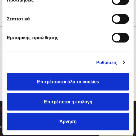
Στατιστικά
Η Εταιρεία
Εμπορικής προώθησης
Sebastian Fitzek
Υπηρεσίες
Playlist
Βοήθεια
Ρυθμίσεις
Επικοινωνία
Ακολουθήστε μας
Επιτρέπονται όλα τα cookies
Στέφανος Ξενάκης
Επιτρέπεται η επιλογή
Το λεξικό της ζωής σου
Άρνηση
Created by
Powered by
Copyright © 2026
dioptra.gr
Φίλτρα