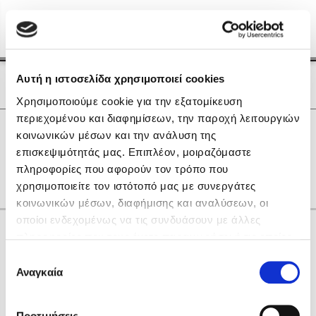
Menu
(0)
Κλείσιμο
Αρχική
|
Οι Συγγραφείς μας
Αυτή η ιστοσελίδα χρησιμοποιεί cookies
Οι Συγγραφείς μας
Χρησιμοποιούμε cookie για την εξατομίκευση
περιεχομένου και διαφημίσεων, την παροχή λειτουργιών
Δημοφιλή Βιβλία
0
Αποτελέσματα
κοινωνικών μέσων και την ανάλυση της
Lidia Branković
επισκεψιμότητάς μας. Επιπλέον, μοιραζόμαστε
S
Δ
Θ
Ο
Σ
Χ
πληροφορίες που αφορούν τον τρόπο που
Το ξενοδοχείο των συναισθημάτων
χρησιμοποιείτε τον ιστότοπό μας με συνεργάτες
κοινωνικών μέσων, διαφήμισης και αναλύσεων, οι
οποίοι ενδεχομένως να τις συνδυάσουν με άλλες
Κάνε δώρα στους αγαπημένους σου
πληροφορίες που τους έχετε παραχωρήσει ή τις οποίες
έχουν συλλέξει σε σχέση με την από μέρους σας χρήση
Επιλογή
των υπηρεσιών τους. Αν συνεχίσετε να χρησιμοποιείτε
Αναγκαία
Χάρης Πολίτης
συγκατάθεσης
την ιστοσελίδα μας, συναινείτε στη χρήση των cookies
Καθρέφτης
μας.
ΔΩΡΟΚΑΡΤΑ ΔΙΟΠΤΡΑ
Προτιμήσεις