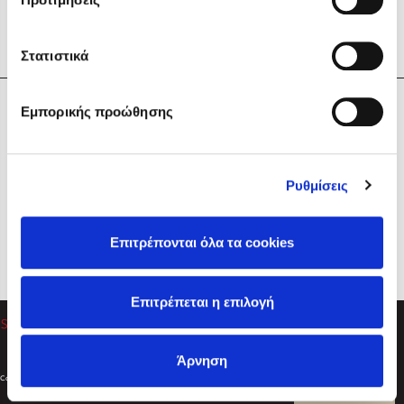
Στατιστικά
Η Εταιρεία
Εμπορικής προώθησης
Sebastian Fitzek
Υπηρεσίες
Playlist
Βοήθεια
Ρυθμίσεις
Επικοινωνία
Ακολουθήστε μας
Επιτρέπονται όλα τα cookies
Στέφανος Ξενάκης
Επιτρέπεται η επιλογή
Το λεξικό της ζωής σου
Άρνηση
Created by
Powered by
Copyright © 2026
dioptra.gr
Φίλτρα