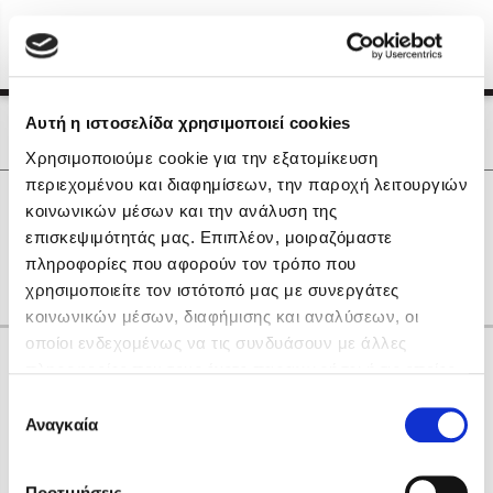
Menu
(0)
Κλείσιμο
Αρχική
|
Οι Συγγραφείς μας
Αυτή η ιστοσελίδα χρησιμοποιεί cookies
Οι Συγγραφείς μας
Χρησιμοποιούμε cookie για την εξατομίκευση
περιεχομένου και διαφημίσεων, την παροχή λειτουργιών
Δημοφιλή Βιβλία
0
Αποτελέσματα
κοινωνικών μέσων και την ανάλυση της
Lidia Branković
επισκεψιμότητάς μας. Επιπλέον, μοιραζόμαστε
S
Μ
πληροφορίες που αφορούν τον τρόπο που
Το ξενοδοχείο των συναισθημάτων
χρησιμοποιείτε τον ιστότοπό μας με συνεργάτες
κοινωνικών μέσων, διαφήμισης και αναλύσεων, οι
οποίοι ενδεχομένως να τις συνδυάσουν με άλλες
Κάνε δώρα στους αγαπημένους σου
πληροφορίες που τους έχετε παραχωρήσει ή τις οποίες
έχουν συλλέξει σε σχέση με την από μέρους σας χρήση
Επιλογή
των υπηρεσιών τους. Αν συνεχίσετε να χρησιμοποιείτε
Αναγκαία
Χάρης Πολίτης
συγκατάθεσης
την ιστοσελίδα μας, συναινείτε στη χρήση των cookies
Καθρέφτης
μας.
ΔΩΡΟΚΑΡΤΑ ΔΙΟΠΤΡΑ
Προτιμήσεις