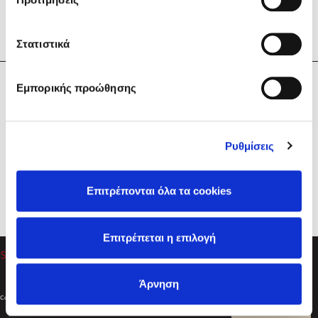
Στατιστικά
Η Εταιρεία
Εμπορικής προώθησης
Sebastian Fitzek
Υπηρεσίες
Playlist
Βοήθεια
Ρυθμίσεις
Επικοινωνία
Ακολουθήστε μας
Επιτρέπονται όλα τα cookies
Στέφανος Ξενάκης
Επιτρέπεται η επιλογή
Το λεξικό της ζωής σου
Άρνηση
Created by
Powered by
Copyright © 2026
dioptra.gr
Φίλτρα