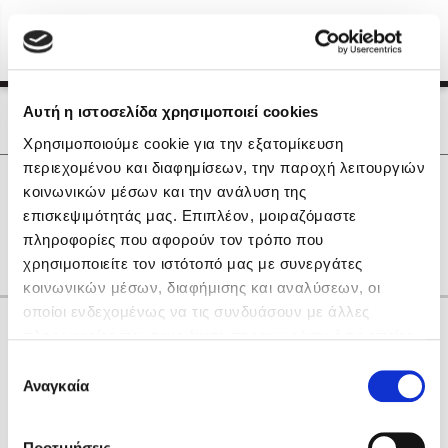
Menu
(0)
Κλείσιμο
Αρχική
|
Οι Συγγραφείς μας
Αυτή η ιστοσελίδα χρησιμοποιεί cookies
Οι Συγγραφείς μας
Χρησιμοποιούμε cookie για την εξατομίκευση
περιεχομένου και διαφημίσεων, την παροχή λειτουργιών
Δημοφιλή Βιβλία
0
Αποτελέσματα
κοινωνικών μέσων και την ανάλυση της
Lidia Branković
επισκεψιμότητάς μας. Επιπλέον, μοιραζόμαστε
T
Κ
Ψ
πληροφορίες που αφορούν τον τρόπο που
Το ξενοδοχείο των συναισθημάτων
χρησιμοποιείτε τον ιστότοπό μας με συνεργάτες
κοινωνικών μέσων, διαφήμισης και αναλύσεων, οι
οποίοι ενδεχομένως να τις συνδυάσουν με άλλες
Κάνε δώρα στους αγαπημένους σου
πληροφορίες που τους έχετε παραχωρήσει ή τις οποίες
έχουν συλλέξει σε σχέση με την από μέρους σας χρήση
Επιλογή
των υπηρεσιών τους. Αν συνεχίσετε να χρησιμοποιείτε
Αναγκαία
Χάρης Πολίτης
συγκατάθεσης
την ιστοσελίδα μας, συναινείτε στη χρήση των cookies
Καθρέφτης
μας.
ΔΩΡΟΚΑΡΤΑ ΔΙΟΠΤΡΑ
Προτιμήσεις