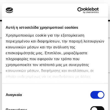
Menu
(0)
Κλείσιμο
Αρχική
|
Οι Συγγραφείς μας
Αυτή η ιστοσελίδα χρησιμοποιεί cookies
Οι Συγγραφείς μας
Χρησιμοποιούμε cookie για την εξατομίκευση
περιεχομένου και διαφημίσεων, την παροχή λειτουργιών
Δημοφιλή Βιβλία
0
Αποτελέσματα
κοινωνικών μέσων και την ανάλυση της
Lidia Branković
επισκεψιμότητάς μας. Επιπλέον, μοιραζόμαστε
U
Ε
Θ
Ξ
Ο
Χ
πληροφορίες που αφορούν τον τρόπο που
Το ξενοδοχείο των συναισθημάτων
χρησιμοποιείτε τον ιστότοπό μας με συνεργάτες
κοινωνικών μέσων, διαφήμισης και αναλύσεων, οι
οποίοι ενδεχομένως να τις συνδυάσουν με άλλες
Κάνε δώρα στους αγαπημένους σου
πληροφορίες που τους έχετε παραχωρήσει ή τις οποίες
έχουν συλλέξει σε σχέση με την από μέρους σας χρήση
Επιλογή
των υπηρεσιών τους. Αν συνεχίσετε να χρησιμοποιείτε
Αναγκαία
Χάρης Πολίτης
συγκατάθεσης
την ιστοσελίδα μας, συναινείτε στη χρήση των cookies
Καθρέφτης
μας.
ΔΩΡΟΚΑΡΤΑ ΔΙΟΠΤΡΑ
Προτιμήσεις