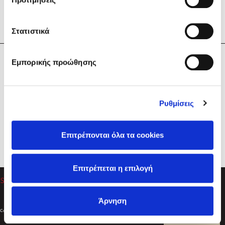
Στατιστικά
Η Εταιρεία
Εμπορικής προώθησης
Sebastian Fitzek
Υπηρεσίες
Playlist
Βοήθεια
Ρυθμίσεις
Επικοινωνία
Ακολουθήστε μας
Επιτρέπονται όλα τα cookies
Στέφανος Ξενάκης
Επιτρέπεται η επιλογή
Το λεξικό της ζωής σου
Άρνηση
Created by
Powered by
Copyright © 2026
dioptra.gr
Φίλτρα