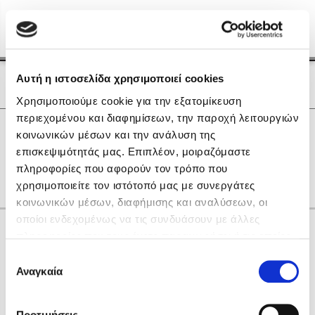
Menu
(0)
Κλείσιμο
Αρχική
|
Οι Συγγραφείς μας
Αυτή η ιστοσελίδα χρησιμοποιεί cookies
Οι Συγγραφείς μας
Χρησιμοποιούμε cookie για την εξατομίκευση
περιεχομένου και διαφημίσεων, την παροχή λειτουργιών
Δημοφιλή Βιβλία
0
Αποτελέσματα
κοινωνικών μέσων και την ανάλυση της
Lidia Branković
επισκεψιμότητάς μας. Επιπλέον, μοιραζόμαστε
U
X
Α
Δ
Θ
Λ
Μ
Φ
Ω
πληροφορίες που αφορούν τον τρόπο που
Το ξενοδοχείο των συναισθημάτων
χρησιμοποιείτε τον ιστότοπό μας με συνεργάτες
κοινωνικών μέσων, διαφήμισης και αναλύσεων, οι
οποίοι ενδεχομένως να τις συνδυάσουν με άλλες
Κάνε δώρα στους αγαπημένους σου
πληροφορίες που τους έχετε παραχωρήσει ή τις οποίες
έχουν συλλέξει σε σχέση με την από μέρους σας χρήση
Επιλογή
των υπηρεσιών τους. Αν συνεχίσετε να χρησιμοποιείτε
Αναγκαία
Χάρης Πολίτης
συγκατάθεσης
την ιστοσελίδα μας, συναινείτε στη χρήση των cookies
Καθρέφτης
μας.
ΔΩΡΟΚΑΡΤΑ ΔΙΟΠΤΡΑ
Προτιμήσεις