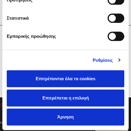
Στατιστικά
Η Εταιρεία
Εμπορικής προώθησης
Sebastian Fitzek
Υπηρεσίες
Playlist
Βοήθεια
Ρυθμίσεις
Επικοινωνία
Ακολουθήστε μας
Επιτρέπονται όλα τα cookies
Στέφανος Ξενάκης
Επιτρέπεται η επιλογή
Το λεξικό της ζωής σου
Άρνηση
Created by
Powered by
Copyright © 2026
dioptra.gr
Φίλτρα