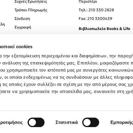
Συχνές Ερωτήσεις
Περιστέρι
Τρόποι Πληρωμής
Tηλ.: 210 330 2828
Σύνδεση
Fax: 210 3300439
ίλη
Εγγραφή
Βιβλιοπωλείο Books & Life
Σόλωνος 93-95, 106 78, Αθήν
μοποιεί cookies
Τηλ.:
210 330 0774
α την εξατομίκευση περιεχομένου και διαφημίσεων, την παροχ
ν ανάλυση της επισκεψιμότητάς μας. Επιπλέον, μοιραζόμαστε 
ου χρησιμοποιείτε τον ιστότοπό μας με συνεργάτες κοινωνικώ
, οι οποίοι ενδεχομένως να τις συνδυάσουν με άλλες πληροφο
 τις οποίες έχουν συλλέξει σε σχέση με την από μέρους σας χ
ίσετε να χρησιμοποιείτε την ιστοσελίδα μας, συναινείτε στη χρ
Created by
Powered by
Copyright © 2026
dioptra.gr
ροτιμήσεις
Στατιστικά
Εμπορική