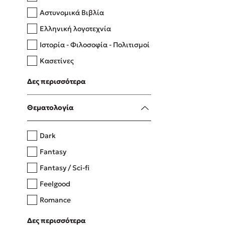
Αστυνομικά Βιβλία
Ελληνική λογοτεχνία
Δανάη Δεληγεώργη
Ιστορία - Φιλοσοφία - Πολιτισμοί
Πάνω, κάτω, μπροστά, πίσω
Κασετίνες
Λευκώματα - Έγχρωμοι οδηγοί
Δες περισσότερα
Μαγειρική
Mel Robbins
Θεματολογία
Η μέθοδος Αφήστε τους
Dark
Fantasy
Fantasy / Sci-fi
Feelgood
Romance
Upmarket
Δες περισσότερα