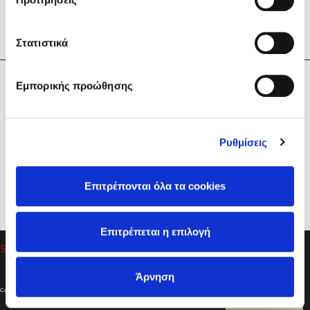
Στατιστικά
Η Εταιρεία
Εμπορικής προώθησης
Sebastian Fitzek
Υπηρεσίες
Playlist
Βοήθεια
Ρυθμίσεις
Επικοινωνία
Ακολουθήστε μας
Επιτρέπονται όλα τα cookies
Στέφανος Ξενάκης
Επιτρέπεται η επιλογή
Το λεξικό της ζωής σου
Άρνηση
Created by
Powered by
Copyright © 2026
dioptra.gr
Φίλτρα