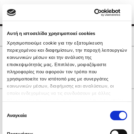
Menu
(0)
Κλείσιμο
Αρχική
|
Οι Συγγραφείς μας
Αυτή η ιστοσελίδα χρησιμοποιεί cookies
Οι Συγγραφείς μας
Χρησιμοποιούμε cookie για την εξατομίκευση
περιεχομένου και διαφημίσεων, την παροχή λειτουργιών
Δημοφιλή Βιβλία
0
Αποτελέσματα
κοινωνικών μέσων και την ανάλυση της
Lidia Branković
επισκεψιμότητάς μας. Επιπλέον, μοιραζόμαστε
U
X
Α
Δ
Θ
Λ
Φ
Ψ
Ω
πληροφορίες που αφορούν τον τρόπο που
Το ξενοδοχείο των συναισθημάτων
χρησιμοποιείτε τον ιστότοπό μας με συνεργάτες
κοινωνικών μέσων, διαφήμισης και αναλύσεων, οι
οποίοι ενδεχομένως να τις συνδυάσουν με άλλες
Κάνε δώρα στους αγαπημένους σου
πληροφορίες που τους έχετε παραχωρήσει ή τις οποίες
έχουν συλλέξει σε σχέση με την από μέρους σας χρήση
Επιλογή
των υπηρεσιών τους. Αν συνεχίσετε να χρησιμοποιείτε
Αναγκαία
Χάρης Πολίτης
συγκατάθεσης
την ιστοσελίδα μας, συναινείτε στη χρήση των cookies
Καθρέφτης
μας.
ΔΩΡΟΚΑΡΤΑ ΔΙΟΠΤΡΑ
Προτιμήσεις