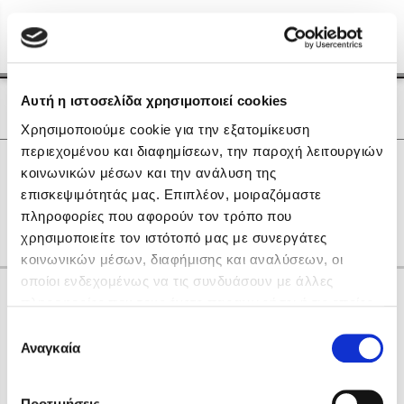
Menu
(0)
Κλείσιμο
Αρχική
|
Οι Συγγραφείς μας
Αυτή η ιστοσελίδα χρησιμοποιεί cookies
Οι Συγγραφείς μας
Χρησιμοποιούμε cookie για την εξατομίκευση
περιεχομένου και διαφημίσεων, την παροχή λειτουργιών
Δημοφιλή Βιβλία
0
Αποτελέσματα
κοινωνικών μέσων και την ανάλυση της
Lidia Branković
επισκεψιμότητάς μας. Επιπλέον, μοιραζόμαστε
U
X
Α
Δ
Θ
Λ
Φ
Ω
πληροφορίες που αφορούν τον τρόπο που
Το ξενοδοχείο των συναισθημάτων
χρησιμοποιείτε τον ιστότοπό μας με συνεργάτες
κοινωνικών μέσων, διαφήμισης και αναλύσεων, οι
οποίοι ενδεχομένως να τις συνδυάσουν με άλλες
Κάνε δώρα στους αγαπημένους σου
πληροφορίες που τους έχετε παραχωρήσει ή τις οποίες
έχουν συλλέξει σε σχέση με την από μέρους σας χρήση
Επιλογή
των υπηρεσιών τους. Αν συνεχίσετε να χρησιμοποιείτε
Αναγκαία
Χάρης Πολίτης
συγκατάθεσης
την ιστοσελίδα μας, συναινείτε στη χρήση των cookies
Καθρέφτης
μας.
ΔΩΡΟΚΑΡΤΑ ΔΙΟΠΤΡΑ
Προτιμήσεις