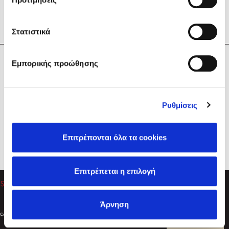
Στατιστικά
Η Εταιρεία
Εμπορικής προώθησης
Sebastian Fitzek
Υπηρεσίες
Playlist
Βοήθεια
Ρυθμίσεις
Επικοινωνία
Ακολουθήστε μας
Επιτρέπονται όλα τα cookies
Στέφανος Ξενάκης
Επιτρέπεται η επιλογή
Το λεξικό της ζωής σου
Άρνηση
Created by
Powered by
Copyright © 2026
dioptra.gr
Φίλτρα