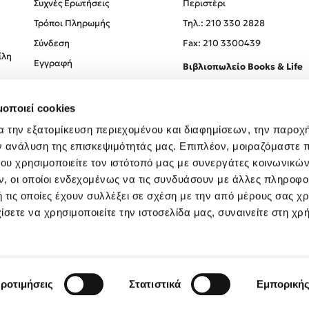
Συχνές Ερωτήσεις
Περιστέρι
Τρόποι Πληρωμής
Tηλ.: 210 330 2828
Σύνδεση
Fax: 210 3300439
ίλη
Εγγραφή
Βιβλιοπωλείο Books & Life
Σόλωνος 93-95, 106 78, Αθήν
μοποιεί cookies
Τηλ.:
210 330 0774
α την εξατομίκευση περιεχομένου και διαφημίσεων, την παροχ
ν ανάλυση της επισκεψιμότητάς μας. Επιπλέον, μοιραζόμαστε 
ου χρησιμοποιείτε τον ιστότοπό μας με συνεργάτες κοινωνικώ
, οι οποίοι ενδεχομένως να τις συνδυάσουν με άλλες πληροφο
 τις οποίες έχουν συλλέξει σε σχέση με την από μέρους σας χ
ίσετε να χρησιμοποιείτε την ιστοσελίδα μας, συναινείτε στη χρ
Created by
Powered by
Copyright © 2026
dioptra.gr
ροτιμήσεις
Στατιστικά
Εμπορική