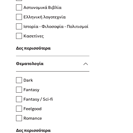
Αστυνομικά Βιβλία
Ελληνική λογοτεχνία
Δανάη Δεληγεώργη
Ιστορία - Φιλοσοφία - Πολιτισμοί
Πάνω, κάτω, μπροστά, πίσω
Κασετίνες
Λευκώματα - Έγχρωμοι οδηγοί
Δες περισσότερα
Μαγειρική
Mel Robbins
Θεματολογία
Η μέθοδος Αφήστε τους
Dark
Fantasy
Fantasy / Sci-fi
Feelgood
Romance
Upmarket
Δες περισσότερα