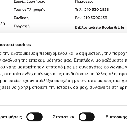
Συχνές Ερωτήσεις
Περιστέρι
Τρόποι Πληρωμής
Tηλ.: 210 330 2828
Σύνδεση
Fax: 210 3300439
ίλη
Εγγραφή
Βιβλιοπωλείο Books & Life
Σόλωνος 93-95, 106 78, Αθήν
μοποιεί cookies
Τηλ.:
210 330 0774
α την εξατομίκευση περιεχομένου και διαφημίσεων, την παροχ
ν ανάλυση της επισκεψιμότητάς μας. Επιπλέον, μοιραζόμαστε 
ου χρησιμοποιείτε τον ιστότοπό μας με συνεργάτες κοινωνικώ
, οι οποίοι ενδεχομένως να τις συνδυάσουν με άλλες πληροφο
 τις οποίες έχουν συλλέξει σε σχέση με την από μέρους σας χ
ίσετε να χρησιμοποιείτε την ιστοσελίδα μας, συναινείτε στη χρ
Created by
Powered by
Copyright © 2026
dioptra.gr
ροτιμήσεις
Στατιστικά
Εμπορική