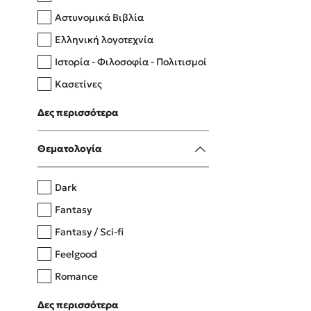
Αστυνομικά Βιβλία
Ελληνική λογοτεχνία
Δανάη Δεληγεώργη
Ιστορία - Φιλοσοφία - Πολιτισμοί
Πάνω, κάτω, μπροστά, πίσω
Κασετίνες
Λευκώματα - Έγχρωμοι οδηγοί
Δες περισσότερα
Μαγειρική
Mel Robbins
Θεματολογία
Η μέθοδος Αφήστε τους
Dark
Fantasy
Fantasy / Sci-fi
Feelgood
Romance
Upmarket
Δες περισσότερα