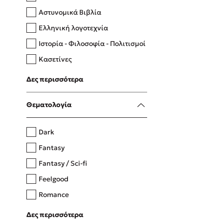
Αστυνομικά Βιβλία
Ελληνική λογοτεχνία
Δανάη Δεληγεώργη
Ιστορία - Φιλοσοφία - Πολιτισμοί
Πάνω, κάτω, μπροστά, πίσω
Κασετίνες
Λευκώματα - Έγχρωμοι οδηγοί
Δες περισσότερα
Μαγειρική
Mel Robbins
Θεματολογία
Η μέθοδος Αφήστε τους
Dark
Fantasy
Fantasy / Sci-fi
Feelgood
Romance
Upmarket
Δες περισσότερα