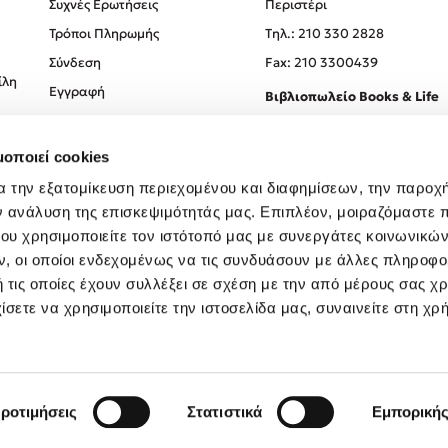
Συχνές Ερωτήσεις
Περιστέρι
Τρόποι Πληρωμής
Tηλ.: 210 330 2828
Σύνδεση
Fax: 210 3300439
ίλη
Εγγραφή
Βιβλιοπωλείο Books & Life
Σόλωνος 93-95, 106 78, Αθήν
μοποιεί cookies
Τηλ.:
210 330 0774
α την εξατομίκευση περιεχομένου και διαφημίσεων, την παροχ
ν ανάλυση της επισκεψιμότητάς μας. Επιπλέον, μοιραζόμαστε 
ου χρησιμοποιείτε τον ιστότοπό μας με συνεργάτες κοινωνικώ
, οι οποίοι ενδεχομένως να τις συνδυάσουν με άλλες πληροφο
 τις οποίες έχουν συλλέξει σε σχέση με την από μέρους σας χ
ίσετε να χρησιμοποιείτε την ιστοσελίδα μας, συναινείτε στη χρ
Created by
Powered by
Copyright © 2026
dioptra.gr
ροτιμήσεις
Στατιστικά
Εμπορική