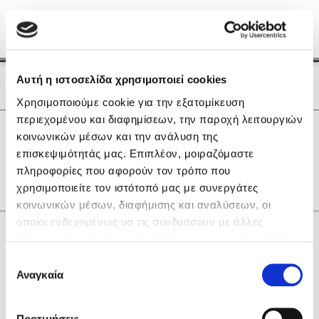
Menu
(0)
Κλείσιμο
Αρχική
|
Οι Συγγραφείς μας
Αυτή η ιστοσελίδα χρησιμοποιεί cookies
Οι Συγγραφείς μας
Χρησιμοποιούμε cookie για την εξατομίκευση
περιεχομένου και διαφημίσεων, την παροχή λειτουργιών
Δημοφιλή Βιβλία
0
Αποτελέσματα
κοινωνικών μέσων και την ανάλυση της
Lidia Branković
επισκεψιμότητάς μας. Επιπλέον, μοιραζόμαστε
V
W
Ι
Κ
πληροφορίες που αφορούν τον τρόπο που
Το ξενοδοχείο των συναισθημάτων
χρησιμοποιείτε τον ιστότοπό μας με συνεργάτες
κοινωνικών μέσων, διαφήμισης και αναλύσεων, οι
οποίοι ενδεχομένως να τις συνδυάσουν με άλλες
Κάνε δώρα στους αγαπημένους σου
πληροφορίες που τους έχετε παραχωρήσει ή τις οποίες
έχουν συλλέξει σε σχέση με την από μέρους σας χρήση
Επιλογή
των υπηρεσιών τους. Αν συνεχίσετε να χρησιμοποιείτε
Αναγκαία
Χάρης Πολίτης
συγκατάθεσης
την ιστοσελίδα μας, συναινείτε στη χρήση των cookies
Καθρέφτης
μας.
ΔΩΡΟΚΑΡΤΑ ΔΙΟΠΤΡΑ
Προτιμήσεις