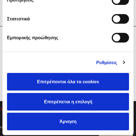
Στατιστικά
Η Εταιρεία
Εμπορικής προώθησης
Sebastian Fitzek
Υπηρεσίες
Playlist
Βοήθεια
Ρυθμίσεις
Επικοινωνία
Ακολουθήστε μας
Επιτρέπονται όλα τα cookies
Στέφανος Ξενάκης
Επιτρέπεται η επιλογή
Το λεξικό της ζωής σου
Άρνηση
Created by
Powered by
Copyright © 2026
dioptra.gr
Φίλτρα