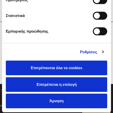
Στατιστικά
Η Εταιρεία
Εμπορικής προώθησης
Sebastian Fitzek
Υπηρεσίες
Playlist
Βοήθεια
Ρυθμίσεις
Επικοινωνία
Ακολουθήστε μας
Επιτρέπονται όλα τα cookies
Στέφανος Ξενάκης
Επιτρέπεται η επιλογή
Το λεξικό της ζωής σου
Άρνηση
Created by
Powered by
Copyright © 2026
dioptra.gr
Φίλτρα