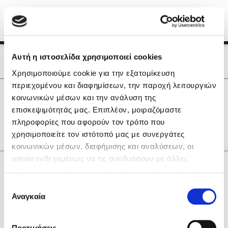
Menu
(0)
Κλείσιμο
Αρχική
|
Οι Συγγραφείς μας
Αυτή η ιστοσελίδα χρησιμοποιεί cookies
Οι Συγγραφείς μας
Χρησιμοποιούμε cookie για την εξατομίκευση
περιεχομένου και διαφημίσεων, την παροχή λειτουργιών
Δημοφιλή Βιβλία
0
Αποτελέσματα
κοινωνικών μέσων και την ανάλυση της
Lidia Branković
επισκεψιμότητάς μας. Επιπλέον, μοιραζόμαστε
W
Α
Θ
Κ
Μ
Ο
Υ
Χ
πληροφορίες που αφορούν τον τρόπο που
Το ξενοδοχείο των συναισθημάτων
χρησιμοποιείτε τον ιστότοπό μας με συνεργάτες
κοινωνικών μέσων, διαφήμισης και αναλύσεων, οι
οποίοι ενδεχομένως να τις συνδυάσουν με άλλες
Κάνε δώρα στους αγαπημένους σου
πληροφορίες που τους έχετε παραχωρήσει ή τις οποίες
έχουν συλλέξει σε σχέση με την από μέρους σας χρήση
Επιλογή
των υπηρεσιών τους. Αν συνεχίσετε να χρησιμοποιείτε
Αναγκαία
Χάρης Πολίτης
συγκατάθεσης
την ιστοσελίδα μας, συναινείτε στη χρήση των cookies
Καθρέφτης
μας.
ΔΩΡΟΚΑΡΤΑ ΔΙΟΠΤΡΑ
Προτιμήσεις