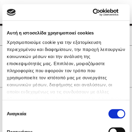
Menu
(0)
Κλείσιμο
Αρχική
|
Οι Συγγραφείς μας
Αυτή η ιστοσελίδα χρησιμοποιεί cookies
Οι Συγγραφείς μας
Χρησιμοποιούμε cookie για την εξατομίκευση
περιεχομένου και διαφημίσεων, την παροχή λειτουργιών
Δημοφιλή Βιβλία
0
Αποτελέσματα
κοινωνικών μέσων και την ανάλυση της
Lidia Branković
επισκεψιμότητάς μας. Επιπλέον, μοιραζόμαστε
W
Ε
Θ
Ο
Σ
Τ
Υ
πληροφορίες που αφορούν τον τρόπο που
Το ξενοδοχείο των συναισθημάτων
χρησιμοποιείτε τον ιστότοπό μας με συνεργάτες
κοινωνικών μέσων, διαφήμισης και αναλύσεων, οι
οποίοι ενδεχομένως να τις συνδυάσουν με άλλες
Κάνε δώρα στους αγαπημένους σου
πληροφορίες που τους έχετε παραχωρήσει ή τις οποίες
έχουν συλλέξει σε σχέση με την από μέρους σας χρήση
Επιλογή
των υπηρεσιών τους. Αν συνεχίσετε να χρησιμοποιείτε
Αναγκαία
Χάρης Πολίτης
συγκατάθεσης
την ιστοσελίδα μας, συναινείτε στη χρήση των cookies
Καθρέφτης
μας.
ΔΩΡΟΚΑΡΤΑ ΔΙΟΠΤΡΑ
Προτιμήσεις