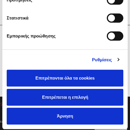
Στατιστικά
Η Εταιρεία
Εμπορικής προώθησης
Sebastian Fitzek
Υπηρεσίες
Playlist
Βοήθεια
Ρυθμίσεις
Επικοινωνία
Ακολουθήστε μας
Επιτρέπονται όλα τα cookies
Στέφανος Ξενάκης
Επιτρέπεται η επιλογή
Το λεξικό της ζωής σου
Άρνηση
Created by
Powered by
Copyright © 2026
dioptra.gr
Φίλτρα