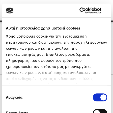
Menu
(0)
Κλείσιμο
Αρχική
|
Οι Συγγραφείς μας
Αυτή η ιστοσελίδα χρησιμοποιεί cookies
Οι Συγγραφείς μας
Χρησιμοποιούμε cookie για την εξατομίκευση
περιεχομένου και διαφημίσεων, την παροχή λειτουργιών
Δημοφιλή Βιβλία
0
Αποτελέσματα
κοινωνικών μέσων και την ανάλυση της
Lidia Branković
επισκεψιμότητάς μας. Επιπλέον, μοιραζόμαστε
W
Σ
Τ
πληροφορίες που αφορούν τον τρόπο που
Το ξενοδοχείο των συναισθημάτων
χρησιμοποιείτε τον ιστότοπό μας με συνεργάτες
κοινωνικών μέσων, διαφήμισης και αναλύσεων, οι
οποίοι ενδεχομένως να τις συνδυάσουν με άλλες
Κάνε δώρα στους αγαπημένους σου
πληροφορίες που τους έχετε παραχωρήσει ή τις οποίες
έχουν συλλέξει σε σχέση με την από μέρους σας χρήση
Επιλογή
των υπηρεσιών τους. Αν συνεχίσετε να χρησιμοποιείτε
Αναγκαία
Χάρης Πολίτης
συγκατάθεσης
την ιστοσελίδα μας, συναινείτε στη χρήση των cookies
Καθρέφτης
μας.
ΔΩΡΟΚΑΡΤΑ ΔΙΟΠΤΡΑ
Προτιμήσεις