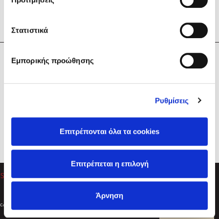
Στατιστικά
Η Εταιρεία
Εμπορικής προώθησης
Sebastian Fitzek
Υπηρεσίες
Playlist
Βοήθεια
Ρυθμίσεις
Επικοινωνία
Ακολουθήστε μας
Επιτρέπονται όλα τα cookies
Στέφανος Ξενάκης
Επιτρέπεται η επιλογή
Το λεξικό της ζωής σου
Άρνηση
Created by
Powered by
Copyright © 2026
dioptra.gr
Φίλτρα