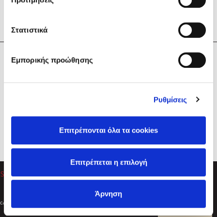
Στατιστικά
Η Εταιρεία
Εμπορικής προώθησης
Sebastian Fitzek
Υπηρεσίες
Playlist
Βοήθεια
Ρυθμίσεις
Επικοινωνία
Ακολουθήστε μας
Επιτρέπονται όλα τα cookies
Στέφανος Ξενάκης
Επιτρέπεται η επιλογή
Το λεξικό της ζωής σου
Άρνηση
Created by
Powered by
Copyright © 2026
dioptra.gr
Φίλτρα