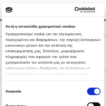
Menu
(0)
Κλείσιμο
Αρχική
|
Οι Συγγραφείς μας
Αυτή η ιστοσελίδα χρησιμοποιεί cookies
Οι Συγγραφείς μας
Χρησιμοποιούμε cookie για την εξατομίκευση
περιεχομένου και διαφημίσεων, την παροχή λειτουργιών
Δημοφιλή Βιβλία
0
Αποτελέσματα
κοινωνικών μέσων και την ανάλυση της
Lidia Branković
επισκεψιμότητάς μας. Επιπλέον, μοιραζόμαστε
W
Τ
Φ
πληροφορίες που αφορούν τον τρόπο που
Το ξενοδοχείο των συναισθημάτων
χρησιμοποιείτε τον ιστότοπό μας με συνεργάτες
κοινωνικών μέσων, διαφήμισης και αναλύσεων, οι
οποίοι ενδεχομένως να τις συνδυάσουν με άλλες
Κάνε δώρα στους αγαπημένους σου
πληροφορίες που τους έχετε παραχωρήσει ή τις οποίες
έχουν συλλέξει σε σχέση με την από μέρους σας χρήση
Επιλογή
των υπηρεσιών τους. Αν συνεχίσετε να χρησιμοποιείτε
Αναγκαία
Χάρης Πολίτης
συγκατάθεσης
την ιστοσελίδα μας, συναινείτε στη χρήση των cookies
Καθρέφτης
μας.
ΔΩΡΟΚΑΡΤΑ ΔΙΟΠΤΡΑ
Προτιμήσεις