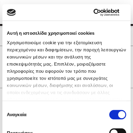
Menu
(0)
Κλείσιμο
Αρχική
|
Οι Συγγραφείς μας
Αυτή η ιστοσελίδα χρησιμοποιεί cookies
Οι Συγγραφείς μας
Χρησιμοποιούμε cookie για την εξατομίκευση
περιεχομένου και διαφημίσεων, την παροχή λειτουργιών
Δημοφιλή Βιβλία
0
Αποτελέσματα
κοινωνικών μέσων και την ανάλυση της
Lidia Branković
επισκεψιμότητάς μας. Επιπλέον, μοιραζόμαστε
X
Α
Δ
Θ
Ο
Φ
πληροφορίες που αφορούν τον τρόπο που
Το ξενοδοχείο των συναισθημάτων
χρησιμοποιείτε τον ιστότοπό μας με συνεργάτες
κοινωνικών μέσων, διαφήμισης και αναλύσεων, οι
οποίοι ενδεχομένως να τις συνδυάσουν με άλλες
Κάνε δώρα στους αγαπημένους σου
πληροφορίες που τους έχετε παραχωρήσει ή τις οποίες
έχουν συλλέξει σε σχέση με την από μέρους σας χρήση
Επιλογή
των υπηρεσιών τους. Αν συνεχίσετε να χρησιμοποιείτε
Αναγκαία
Χάρης Πολίτης
συγκατάθεσης
την ιστοσελίδα μας, συναινείτε στη χρήση των cookies
Καθρέφτης
μας.
ΔΩΡΟΚΑΡΤΑ ΔΙΟΠΤΡΑ
Προτιμήσεις