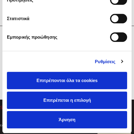
Στατιστικά
Η Εταιρεία
Εμπορικής προώθησης
Sebastian Fitzek
Υπηρεσίες
Playlist
Βοήθεια
Ρυθμίσεις
Επικοινωνία
Ακολουθήστε μας
Επιτρέπονται όλα τα cookies
Στέφανος Ξενάκης
Επιτρέπεται η επιλογή
Το λεξικό της ζωής σου
Άρνηση
Created by
Powered by
Copyright © 2026
dioptra.gr
Φίλτρα