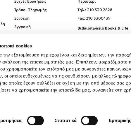
Συχνές Ερωτήσεις
Περιστέρι
Τρόποι Πληρωμής
Tηλ.: 210 330 2828
Σύνδεση
Fax: 210 3300439
ίλη
Εγγραφή
Βιβλιοπωλείο Books & Life
Σόλωνος 93-95, 106 78, Αθήν
μοποιεί cookies
Τηλ.:
210 330 0774
α την εξατομίκευση περιεχομένου και διαφημίσεων, την παροχ
ν ανάλυση της επισκεψιμότητάς μας. Επιπλέον, μοιραζόμαστε 
ου χρησιμοποιείτε τον ιστότοπό μας με συνεργάτες κοινωνικώ
, οι οποίοι ενδεχομένως να τις συνδυάσουν με άλλες πληροφο
 τις οποίες έχουν συλλέξει σε σχέση με την από μέρους σας χ
ίσετε να χρησιμοποιείτε την ιστοσελίδα μας, συναινείτε στη χρ
Created by
Powered by
Copyright © 2026
dioptra.gr
ροτιμήσεις
Στατιστικά
Εμπορική