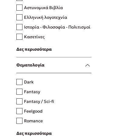
Αστυνομικά Βιβλία
Ελληνική λογοτεχνία
Δανάη Δεληγεώργη
Ιστορία - Φιλοσοφία - Πολιτισμοί
Πάνω, κάτω, μπροστά, πίσω
Κασετίνες
Λευκώματα - Έγχρωμοι οδηγοί
Δες περισσότερα
Μαγειρική
Mel Robbins
Θεματολογία
Η μέθοδος Αφήστε τους
Dark
Fantasy
Fantasy / Sci-fi
Feelgood
Romance
Upmarket
Δες περισσότερα