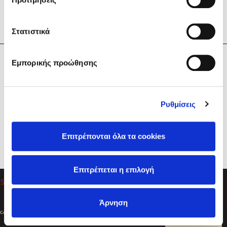
Στατιστικά
Η Εταιρεία
Εμπορικής προώθησης
Sebastian Fitzek
Υπηρεσίες
Playlist
Βοήθεια
Ρυθμίσεις
Επικοινωνία
Ακολουθήστε μας
Επιτρέπονται όλα τα cookies
Στέφανος Ξενάκης
Επιτρέπεται η επιλογή
Το λεξικό της ζωής σου
Άρνηση
Created by
Powered by
Copyright © 2026
dioptra.gr
Φίλτρα