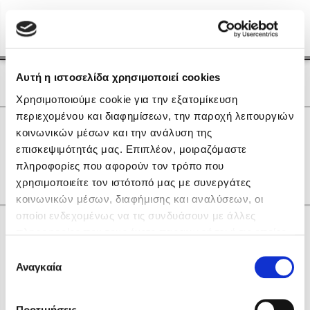
Menu
(0)
Κλείσιμο
Αρχική
|
Οι Συγγραφείς μας
Αυτή η ιστοσελίδα χρησιμοποιεί cookies
Οι Συγγραφείς μας
Χρησιμοποιούμε cookie για την εξατομίκευση
περιεχομένου και διαφημίσεων, την παροχή λειτουργιών
Δημοφιλή Βιβλία
0
Αποτελέσματα
κοινωνικών μέσων και την ανάλυση της
Lidia Branković
επισκεψιμότητάς μας. Επιπλέον, μοιραζόμαστε
X
Α
Η
Θ
Ο
Φ
πληροφορίες που αφορούν τον τρόπο που
Το ξενοδοχείο των συναισθημάτων
χρησιμοποιείτε τον ιστότοπό μας με συνεργάτες
κοινωνικών μέσων, διαφήμισης και αναλύσεων, οι
οποίοι ενδεχομένως να τις συνδυάσουν με άλλες
Κάνε δώρα στους αγαπημένους σου
πληροφορίες που τους έχετε παραχωρήσει ή τις οποίες
έχουν συλλέξει σε σχέση με την από μέρους σας χρήση
Επιλογή
των υπηρεσιών τους. Αν συνεχίσετε να χρησιμοποιείτε
Αναγκαία
Χάρης Πολίτης
συγκατάθεσης
την ιστοσελίδα μας, συναινείτε στη χρήση των cookies
Καθρέφτης
μας.
ΔΩΡΟΚΑΡΤΑ ΔΙΟΠΤΡΑ
Προτιμήσεις