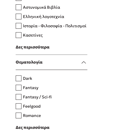
Αστυνομικά Βιβλία
Ελληνική λογοτεχνία
Δανάη Δεληγεώργη
Ιστορία - Φιλοσοφία - Πολιτισμοί
Πάνω, κάτω, μπροστά, πίσω
Κασετίνες
Λευκώματα - Έγχρωμοι οδηγοί
Δες περισσότερα
Μαγειρική
Mel Robbins
Θεματολογία
Η μέθοδος Αφήστε τους
Dark
Fantasy
Fantasy / Sci-fi
Feelgood
Romance
Upmarket
Δες περισσότερα