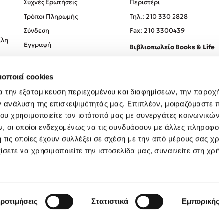
Συχνές Ερωτήσεις
Περιστέρι
Τρόποι Πληρωμής
Tηλ.: 210 330 2828
Σύνδεση
Fax: 210 3300439
ίλη
Εγγραφή
Βιβλιοπωλείο Books & Life
Σόλωνος 93-95, 106 78, Αθήν
μοποιεί cookies
Τηλ.:
210 330 0774
α την εξατομίκευση περιεχομένου και διαφημίσεων, την παροχ
ν ανάλυση της επισκεψιμότητάς μας. Επιπλέον, μοιραζόμαστε 
ου χρησιμοποιείτε τον ιστότοπό μας με συνεργάτες κοινωνικώ
, οι οποίοι ενδεχομένως να τις συνδυάσουν με άλλες πληροφο
 τις οποίες έχουν συλλέξει σε σχέση με την από μέρους σας χ
ίσετε να χρησιμοποιείτε την ιστοσελίδα μας, συναινείτε στη χρ
Created by
Powered by
Copyright © 2026
dioptra.gr
ροτιμήσεις
Στατιστικά
Εμπορική