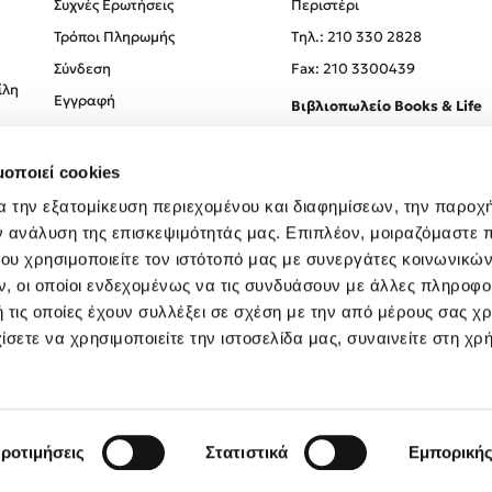
Συχνές Ερωτήσεις
Περιστέρι
Τρόποι Πληρωμής
Tηλ.: 210 330 2828
Σύνδεση
Fax: 210 3300439
ίλη
Εγγραφή
Βιβλιοπωλείο Books & Life
Σόλωνος 93-95, 106 78, Αθήν
μοποιεί cookies
Τηλ.:
210 330 0774
α την εξατομίκευση περιεχομένου και διαφημίσεων, την παροχ
ν ανάλυση της επισκεψιμότητάς μας. Επιπλέον, μοιραζόμαστε 
ου χρησιμοποιείτε τον ιστότοπό μας με συνεργάτες κοινωνικώ
, οι οποίοι ενδεχομένως να τις συνδυάσουν με άλλες πληροφο
 τις οποίες έχουν συλλέξει σε σχέση με την από μέρους σας χ
ίσετε να χρησιμοποιείτε την ιστοσελίδα μας, συναινείτε στη χρ
Created by
Powered by
Copyright © 2026
dioptra.gr
ροτιμήσεις
Στατιστικά
Εμπορική