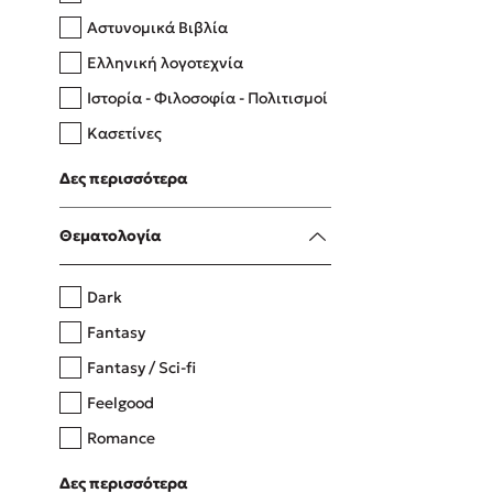
Αστυνομικά Βιβλία
Ελληνική λογοτεχνία
Δανάη Δεληγεώργη
Ιστορία - Φιλοσοφία - Πολιτισμοί
Πάνω, κάτω, μπροστά, πίσω
Κασετίνες
Λευκώματα - Έγχρωμοι οδηγοί
Δες περισσότερα
Μαγειρική
Mel Robbins
Θεματολογία
Η μέθοδος Αφήστε τους
Dark
Fantasy
Fantasy / Sci-fi
Feelgood
Romance
Upmarket
Δες περισσότερα