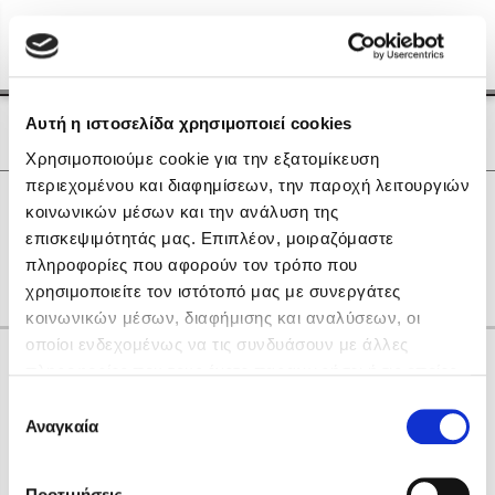
Menu
(0)
Κλείσιμο
Αρχική
|
Οι Συγγραφείς μας
Αυτή η ιστοσελίδα χρησιμοποιεί cookies
Οι Συγγραφείς μας
Χρησιμοποιούμε cookie για την εξατομίκευση
περιεχομένου και διαφημίσεων, την παροχή λειτουργιών
Δημοφιλή Βιβλία
0
Αποτελέσματα
κοινωνικών μέσων και την ανάλυση της
Lidia Branković
επισκεψιμότητάς μας. Επιπλέον, μοιραζόμαστε
X
Α
Θ
Ο
Φ
Χ
πληροφορίες που αφορούν τον τρόπο που
Το ξενοδοχείο των συναισθημάτων
χρησιμοποιείτε τον ιστότοπό μας με συνεργάτες
κοινωνικών μέσων, διαφήμισης και αναλύσεων, οι
οποίοι ενδεχομένως να τις συνδυάσουν με άλλες
Κάνε δώρα στους αγαπημένους σου
πληροφορίες που τους έχετε παραχωρήσει ή τις οποίες
έχουν συλλέξει σε σχέση με την από μέρους σας χρήση
Επιλογή
των υπηρεσιών τους. Αν συνεχίσετε να χρησιμοποιείτε
Αναγκαία
Χάρης Πολίτης
συγκατάθεσης
την ιστοσελίδα μας, συναινείτε στη χρήση των cookies
Καθρέφτης
μας.
ΔΩΡΟΚΑΡΤΑ ΔΙΟΠΤΡΑ
Προτιμήσεις