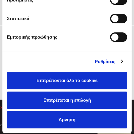
Στατιστικά
Η Εταιρεία
Εμπορικής προώθησης
Sebastian Fitzek
Υπηρεσίες
Playlist
Βοήθεια
Ρυθμίσεις
Επικοινωνία
Ακολουθήστε μας
Επιτρέπονται όλα τα cookies
Στέφανος Ξενάκης
Επιτρέπεται η επιλογή
Το λεξικό της ζωής σου
Άρνηση
Created by
Powered by
Copyright © 2026
dioptra.gr
Φίλτρα