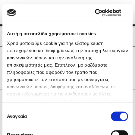
Menu
(0)
Κλείσιμο
Αρχική
|
Οι Συγγραφείς μας
Αυτή η ιστοσελίδα χρησιμοποιεί cookies
Οι Συγγραφείς μας
Χρησιμοποιούμε cookie για την εξατομίκευση
περιεχομένου και διαφημίσεων, την παροχή λειτουργιών
Δημοφιλή Βιβλία
0
Αποτελέσματα
κοινωνικών μέσων και την ανάλυση της
Lidia Branković
επισκεψιμότητάς μας. Επιπλέον, μοιραζόμαστε
X
Y
Z
Κ
Υ
πληροφορίες που αφορούν τον τρόπο που
Το ξενοδοχείο των συναισθημάτων
χρησιμοποιείτε τον ιστότοπό μας με συνεργάτες
κοινωνικών μέσων, διαφήμισης και αναλύσεων, οι
οποίοι ενδεχομένως να τις συνδυάσουν με άλλες
Κάνε δώρα στους αγαπημένους σου
πληροφορίες που τους έχετε παραχωρήσει ή τις οποίες
έχουν συλλέξει σε σχέση με την από μέρους σας χρήση
Επιλογή
των υπηρεσιών τους. Αν συνεχίσετε να χρησιμοποιείτε
Αναγκαία
Χάρης Πολίτης
συγκατάθεσης
την ιστοσελίδα μας, συναινείτε στη χρήση των cookies
Καθρέφτης
μας.
ΔΩΡΟΚΑΡΤΑ ΔΙΟΠΤΡΑ
Προτιμήσεις