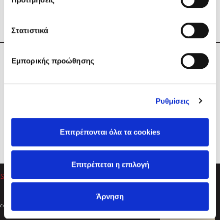
Στατιστικά
Η Εταιρεία
Εμπορικής προώθησης
Sebastian Fitzek
Υπηρεσίες
Playlist
Βοήθεια
Ρυθμίσεις
Επικοινωνία
Ακολουθήστε μας
Επιτρέπονται όλα τα cookies
Στέφανος Ξενάκης
Επιτρέπεται η επιλογή
Το λεξικό της ζωής σου
Άρνηση
Created by
Powered by
Copyright © 2026
dioptra.gr
Φίλτρα