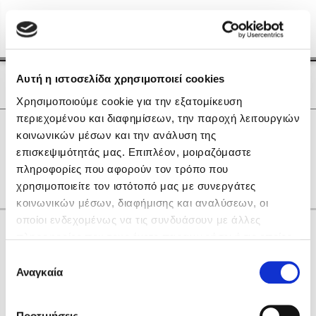
Menu
(0)
Κλείσιμο
Αρχική
|
Οι Συγγραφείς μας
Αυτή η ιστοσελίδα χρησιμοποιεί cookies
Οι Συγγραφείς μας
Χρησιμοποιούμε cookie για την εξατομίκευση
περιεχομένου και διαφημίσεων, την παροχή λειτουργιών
Δημοφιλή Βιβλία
0
Αποτελέσματα
κοινωνικών μέσων και την ανάλυση της
Lidia Branković
επισκεψιμότητάς μας. Επιπλέον, μοιραζόμαστε
Z
Ε
Θ
Ξ
Ο
Υ
Χ
πληροφορίες που αφορούν τον τρόπο που
Το ξενοδοχείο των συναισθημάτων
χρησιμοποιείτε τον ιστότοπό μας με συνεργάτες
κοινωνικών μέσων, διαφήμισης και αναλύσεων, οι
οποίοι ενδεχομένως να τις συνδυάσουν με άλλες
Κάνε δώρα στους αγαπημένους σου
πληροφορίες που τους έχετε παραχωρήσει ή τις οποίες
έχουν συλλέξει σε σχέση με την από μέρους σας χρήση
Επιλογή
των υπηρεσιών τους. Αν συνεχίσετε να χρησιμοποιείτε
Αναγκαία
Χάρης Πολίτης
συγκατάθεσης
την ιστοσελίδα μας, συναινείτε στη χρήση των cookies
Καθρέφτης
μας.
ΔΩΡΟΚΑΡΤΑ ΔΙΟΠΤΡΑ
Προτιμήσεις