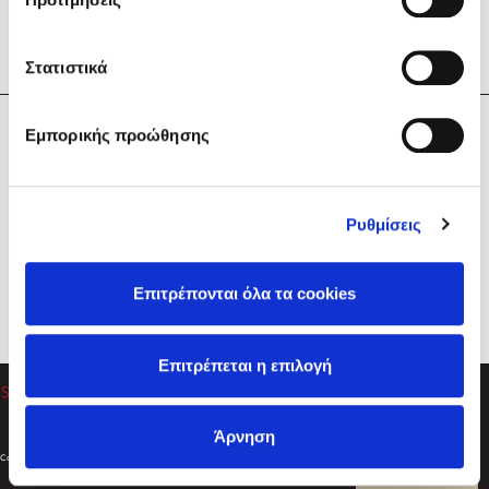
Στατιστικά
Η Εταιρεία
Εμπορικής προώθησης
Sebastian Fitzek
Υπηρεσίες
Playlist
Βοήθεια
Ρυθμίσεις
Επικοινωνία
Ακολουθήστε μας
Επιτρέπονται όλα τα cookies
Στέφανος Ξενάκης
Επιτρέπεται η επιλογή
Το λεξικό της ζωής σου
Άρνηση
Created by
Powered by
Copyright © 2026
dioptra.gr
Φίλτρα