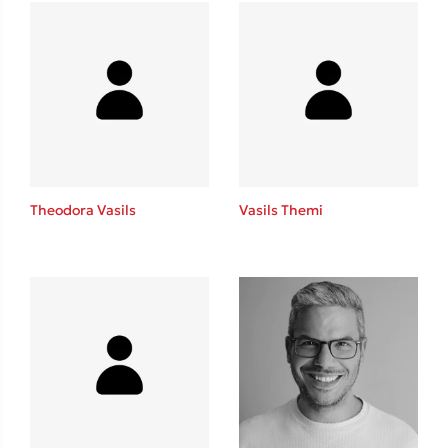
Mel Robbins
Η μέθοδος Αφήστε τους
Theodora Vasils
Vasils Themi
Δημοφιλείς Συγγραφείς
Φυστίκι ΠουΚυλάει
Παύλος Καστανάς
El Sombrero