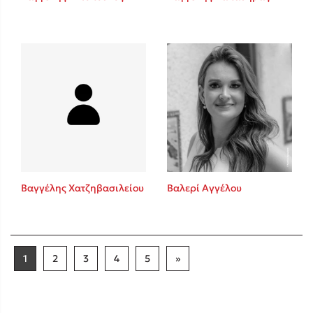
Βαγγέλης Χατζηβασιλείου
Βαλερί Αγγέλου
1
2
3
4
5
»