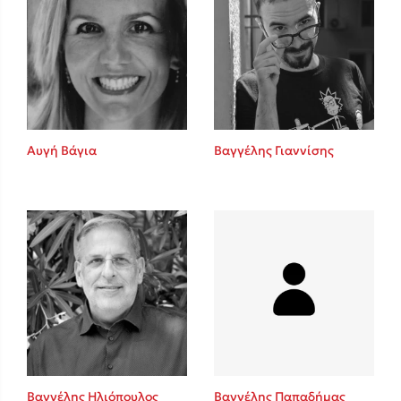
Αυγή Βάγια
Βαγγέλης Γιαννίσης
Βαγγέλης Ηλιόπουλος
Βαγγέλης Παπαδήμας