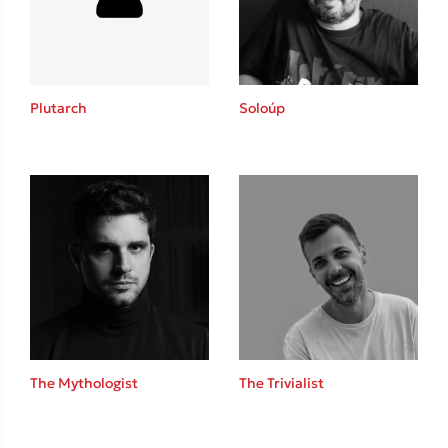
Κώστας Κρομμύδας
Το λιμάνι μου είσαι εσύ
Plutarch
Soloúp
Ιωάννης Γλωσσόπουλος
Ένας γίγαντας στο σχολείο
The Mythologist
The Trivialist
Δανάη Δεληγεώργη
Πάνω, κάτω, μπροστά, πίσω