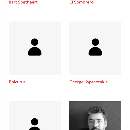
Bart Soethaert
El Sombrero
Sebastian Fitzek
Playlist
Epicurus
George Kypreotakis
Στέφανος Ξενάκης
Το λεξικό της ζωής σου