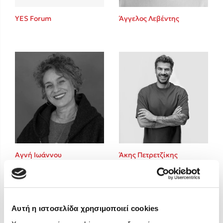
Στέφανος Ξενάκης
YES Forum
Άγγελος Λεβέντης
Sebastian Fitzek
Freida McFadden
Κατρίνα Τσάνταλη
Lucinda Riley
Mimi Matthews
Benzamin Bécue
Rebecca Yarros
Teo Benedetti
Τζένη Κουτσοδημητροπούλου
Emily Henry
Αγνή Ιωάννου
Άκης Πετρετζίκης
Ali Hazelwood
Cori Doerrfeld
Pierdomenico Baccalario
Δανάη Ιμπραχήμ
Αυτή η ιστοσελίδα χρησιμοποιεί cookies