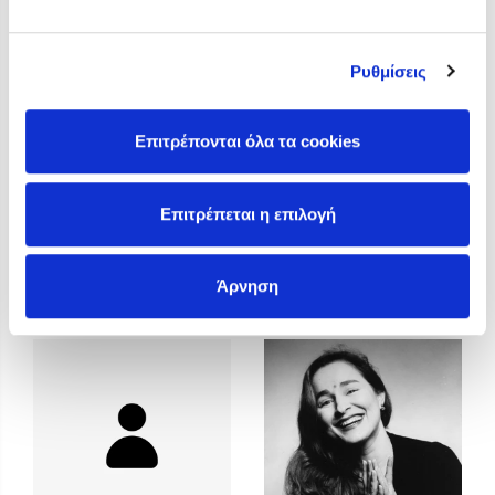
Η Δανάη Δεληγεώργη στον Πύργο Κύμης
Ο Κώστας Κρομμύδας στο Παλαιοχώρι Καλαμπάκας
Ρυθμίσεις
Ο Κώστας Κρομμύδας και η Μαρίνα Γιώτη στη Νικήτη
Χαλκιδικής
Επιτρέπονται όλα τα cookies
Ο Στέφανος Ξενάκης στη Χίο
Ο Κώστας Κρομμύδας & η Μαρίνα Γιώτη στο 54o Φεστιβάλ
Βιβλίου στο Πεδίον του Άρεως
Επιτρέπεται η επιλογή
Άννα Γαλανού
Άννα Κοντολέων
Άρνηση