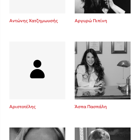
Αντώνης Χατζημωυσής
Αργυρώ Πιπίνη
Αριστοτέλης
Άσπα Πασπάλη