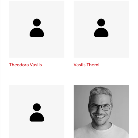
Mel Robbins
Η μέθοδος Αφήστε τους
Theodora Vasils
Vasils Themi
Δημοφιλείς Συγγραφείς
Φυστίκι ΠουΚυλάει
Παύλος Καστανάς
El Sombrero