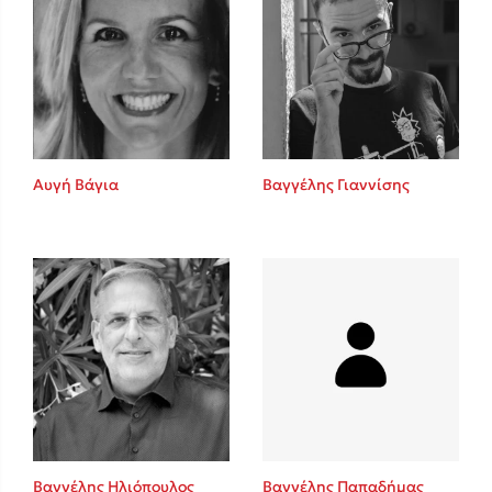
Αυγή Βάγια
Βαγγέλης Γιαννίσης
Βαγγέλης Ηλιόπουλος
Βαγγέλης Παπαδήμας