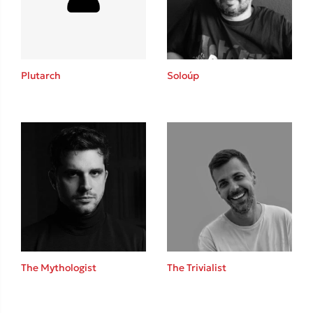
Κώστας Κρομμύδας
Το λιμάνι μου είσαι εσύ
Plutarch
Soloúp
Ιωάννης Γλωσσόπουλος
Ένας γίγαντας στο σχολείο
The Mythologist
The Trivialist
Δανάη Δεληγεώργη
Πάνω, κάτω, μπροστά, πίσω