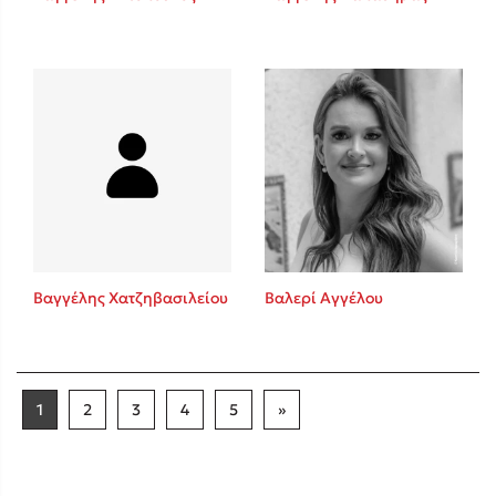
Βαγγέλης Χατζηβασιλείου
Βαλερί Αγγέλου
1
2
3
4
5
»