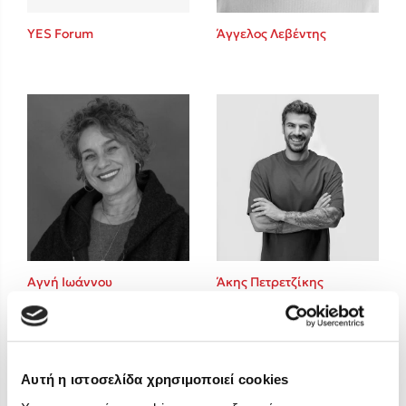
Στέφανος Ξενάκης
YES Forum
Άγγελος Λεβέντης
Sebastian Fitzek
Freida McFadden
Κατρίνα Τσάνταλη
Lucinda Riley
Mimi Matthews
Benzamin Bécue
Rebecca Yarros
Teo Benedetti
Τζένη Κουτσοδημητροπούλου
Emily Henry
Αγνή Ιωάννου
Άκης Πετρετζίκης
Ali Hazelwood
Cori Doerrfeld
Pierdomenico Baccalario
Δανάη Ιμπραχήμ
Αυτή η ιστοσελίδα χρησιμοποιεί cookies