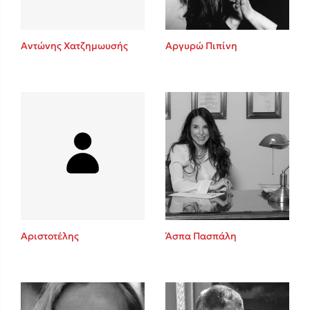
Αντώνης Χατζημωυσής
Αργυρώ Πιπίνη
Αριστοτέλης
Άσπα Πασπάλη