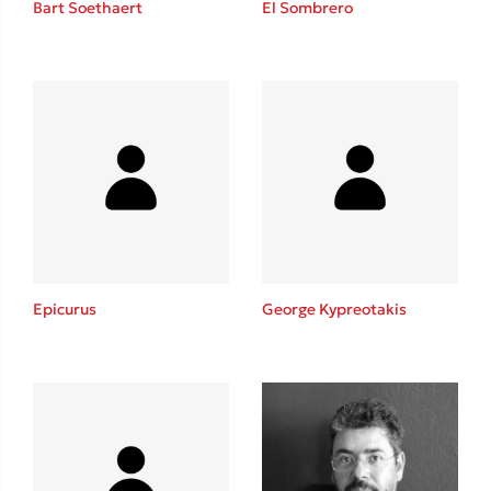
Bart Soethaert
El Sombrero
Sebastian Fitzek
Playlist
Epicurus
George Kypreotakis
Στέφανος Ξενάκης
Το λεξικό της ζωής σου